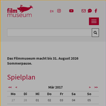
Accesskey [1]
Accesskey [4]
Accesskey [2]
Accesskey [3]
Zum Inhalt
Zum Hauptmenü
Zur Servicenavigation
Zum Suche
EN
Navbar 
Suche
Das Filmmuseum macht bis 31. August 2026
Sommerpause.
Spielplan
Mär 2017
<<
<
>
>>
Mo
Di
Mi
Do
Fr
Sa
So
27
28
01
02
03
04
05