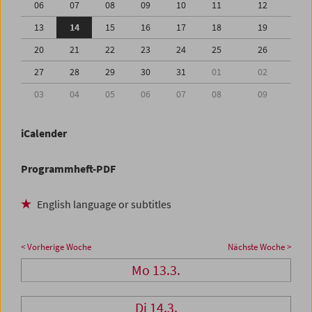
06
07
08
09
10
11
12
13
14
15
16
17
18
19
20
21
22
23
24
25
26
27
28
29
30
31
01
02
03
04
05
06
07
08
09
iCalender
Programmheft-PDF
English language or subtitles
< Vorherige Woche
Nächste Woche >
Mo 13.3.
Di 14.3.