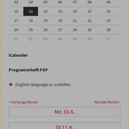
03
04
05
06
07
08
09
10
11
12
13
14
15
16
17
18
19
20
21
22
23
24
25
26
27
28
29
30
01
02
03
04
05
06
07
iCalender
Programmheft-PDF
English language or subtitles
< Vorherige Woche
Nächste Woche >
Mo 10.4.
Di 11.4.