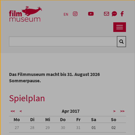
Accesskey [1]
Accesskey [4]
Accesskey [2]
Accesskey [3]
Zum Inhalt
Zum Hauptmenü
Zur Servicenavigation
Zum Suche
EN
Navbar 
Suche
Das Filmmuseum macht bis 31. August 2026
Sommerpause.
Spielplan
Apr 2017
<<
<
>
>>
Mo
Di
Mi
Do
Fr
Sa
So
27
28
29
30
31
01
02