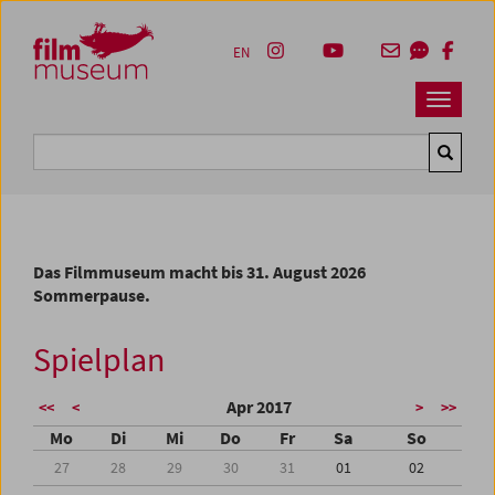
Accesskey [1]
Accesskey [4]
Accesskey [2]
Accesskey [3]
Zum Inhalt
Zum Hauptmenü
Zur Servicenavigation
Zum Suche
EN
Navbar 
Suche
Das Filmmuseum macht bis 31. August 2026
Sommerpause.
Spielplan
Apr 2017
<<
<
>
>>
Mo
Di
Mi
Do
Fr
Sa
So
27
28
29
30
31
01
02