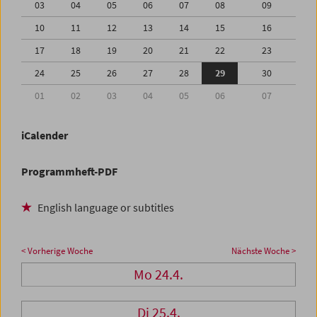
03
04
05
06
07
08
09
10
11
12
13
14
15
16
17
18
19
20
21
22
23
24
25
26
27
28
29
30
01
02
03
04
05
06
07
iCalender
Programmheft-PDF
English language or subtitles
< Vorherige Woche
Nächste Woche >
Mo 24.4.
Di 25.4.