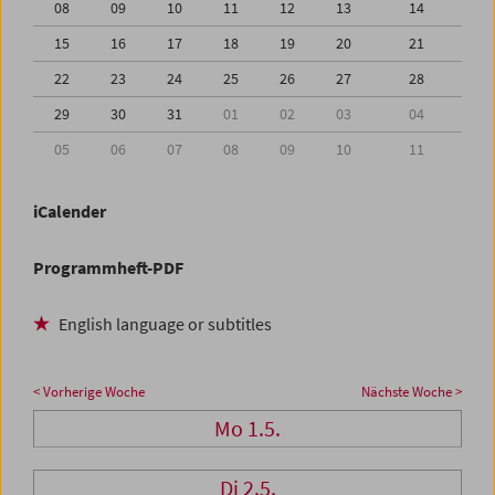
08
09
10
11
12
13
14
15
16
17
18
19
20
21
22
23
24
25
26
27
28
29
30
31
01
02
03
04
05
06
07
08
09
10
11
iCalender
Programmheft-PDF
English language or subtitles
< Vorherige Woche
Nächste Woche >
Mo 1.5.
Di 2.5.