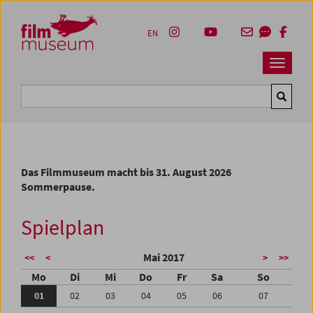
Accesskey [1]
Accesskey [4]
Accesskey [2]
Accesskey [3]
Zum Inhalt
Zum Hauptmenü
Zur Servicenavigation
Zum Suche
EN
Navbar 
Suche
Das Filmmuseum macht bis 31. August 2026
Sommerpause.
Spielplan
Mai 2017
<<
<
>
>>
Mo
Di
Mi
Do
Fr
Sa
So
01
02
03
04
05
06
07