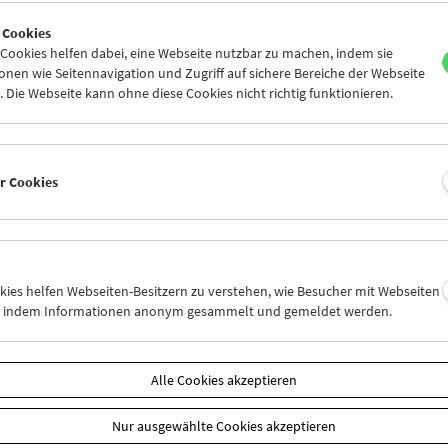
9
30
31
01
02
03
 Cookies
5
06
07
08
09
10
ookies helfen dabei, eine Webseite nutzbar zu machen, indem sie
nen wie Seitennavigation und Zugriff auf sichere Bereiche der Webseite
 Die Webseite kann ohne diese Cookies nicht richtig funktionieren.
Mi 2.8.
Do 3.8.
Fr 4.8.
er Cookies
okies helfen Webseiten-Besitzern zu verstehen, wie Besucher mit Webseiten
n, indem Informationen anonym gesammelt und gemeldet werden.
Alle Cookies akzeptieren
Nur ausgewählte Cookies akzeptieren