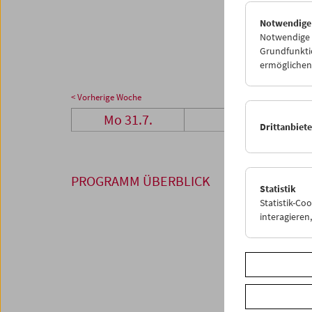
28
2
Notwendige
04
0
Notwendige C
Grundfunktio
ermöglichen.
< Vorherige Woche
Mo 31.7.
Di 1.8.
Drittanbiet
PROGRAMM ÜBERBLICK
Statistik
Statistik-Co
interagiere