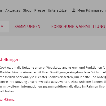
ns
Aktuelles
Shop
Presse
Unterstützen
Mein Filmmuseu
MM
SAMMLUNGEN
FORSCHUNG & VERMITTLUNG
lplan
stellungen
Aug 2017
iCalender
>
>>
ookies, um die Nutzung unserer Website zu analysieren und Funktionen für
i
Mi
Do
Fr
Sa
So
 Darüber hinaus können – mit Ihrer Einwilligung – eingebundene Drittanbieter
rne Medien oder Analyse-Dienste) Cookies einsetzen, um Inhalte und Anzei
Programmheft-PDF
1
02
03
04
05
06
 sowie Ihre Nutzung unserer Website auszuwerten. Diese Anbieter können di
8
09
10
11
12
13
n mit weiteren Informationen zusammenführen, die diese im Rahmen Ihrer
English language or subtitl
elt haben.
5
16
17
18
19
20
zerklärung
2
23
24
25
26
27