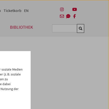
m
Ticketkorb
EN
BIBLIOTHEK
Suchen
 soziale Medien
 (z. B. soziale
gen zu
e dabei
 Nutzung der
es