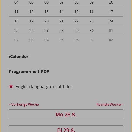
04
05
06
07
08
09
10
11
12
13
14
15
16
17
18
19
20
21
22
23
24
25
26
27
28
29
30
01
02
03
04
05
06
07
08
iCalender
Programmheft-PDF
English language or subtitles
< Vorherige Woche
Nächste Woche >
Mo 28.8.
Di 29.8.