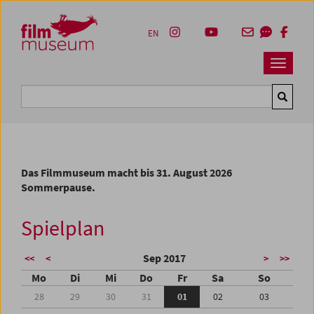
Accesskey [1]
Accesskey [4]
Accesskey [2]
Accesskey [3]
Zum Inhalt
Zum Hauptmenü
Zur Servicenavigation
Zum Suche
EN
Navbar 
Suche
Das Filmmuseum macht bis 31. August 2026
Sommerpause.
Spielplan
Sep 2017
<<
<
>
>>
Mo
Di
Mi
Do
Fr
Sa
So
28
29
30
31
01
02
03