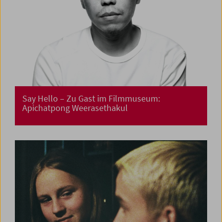
Say Hello – Zu Gast im Filmmuseum:
Apichatpong Weerasethakul