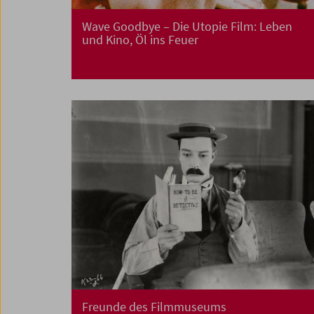
Wave Goodbye – Die Utopie Film: Leben
und Kino, Öl ins Feuer
Freunde des Filmmuseums