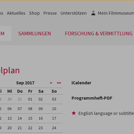
ns
Aktuelles
Shop
Presse
Unterstützen
Mein Filmmuseu
MM
SAMMLUNGEN
FORSCHUNG & VERMITTLUNG
lplan
Sep 2017
iCalender
>
>>
i
Mi
Do
Fr
Sa
So
Programmheft-PDF
9
30
31
01
02
03
5
06
07
08
09
10
English language or subtitl
2
13
14
15
16
17
9
20
21
22
23
24