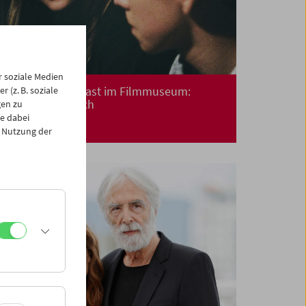
 soziale Medien
Say Hello – Zu Gast im Filmmuseum:
 (z. B. soziale
Valeska Grisebach
gen zu
e dabei
 Nutzung der