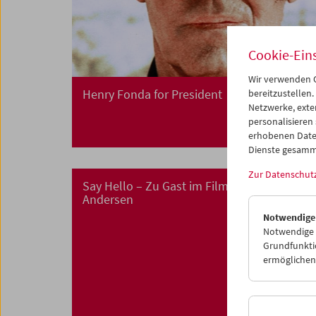
Cookie-Ein
Wir verwenden C
Henry Fonda for President
bereitzustellen.
Netzwerke, exte
personalisieren
erhobenen Date
Dienste gesamm
Zur Datenschut
Say Hello – Zu Gast im Filmmuseum: Thom
Andersen
Notwendige
Notwendige C
Grundfunktio
ermöglichen.