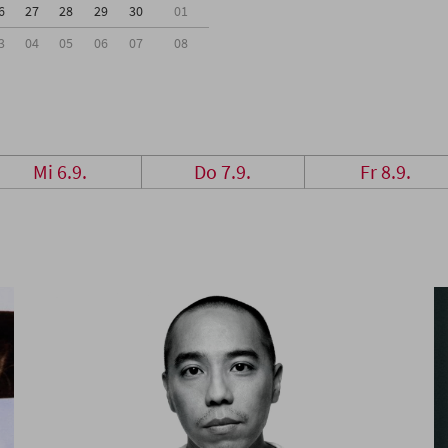
6
27
28
29
30
01
3
04
05
06
07
08
Mi 6.9.
Do 7.9.
Fr 8.9.