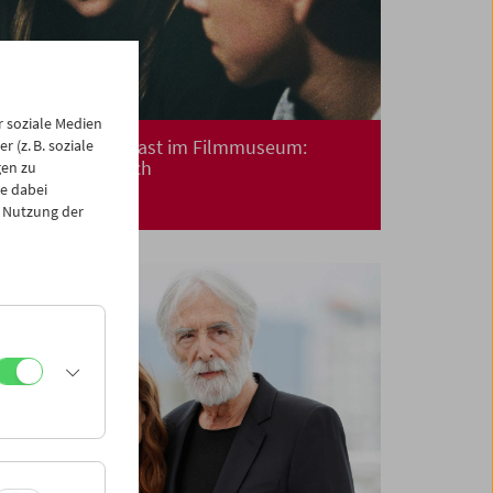
 soziale Medien
Say Hello – Zu Gast im Filmmuseum:
 (z. B. soziale
Valeska Grisebach
gen zu
e dabei
 Nutzung der