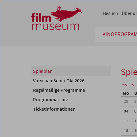
Accesskey [1]
Accesskey [4]
Accesskey [2]
Accesskey [3]
Zum Inhalt
Zum Hauptmenü
Zur Servicenavigation
Zum Suche
Besuch
Über u
KINOPROGRA
Spie
Spielplan
Vorschau Sept / Okt 2026
<<
<
Regelmäßige Programme
Mo
D
Programmarchiv
28
2
Ticketinformationen
04
0
11
1
18
1