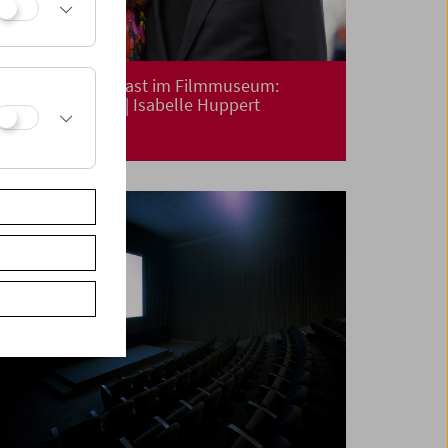
Say Hello – Zu Gast im Filmmuseum:
Michael Haneke | Isabelle Huppert