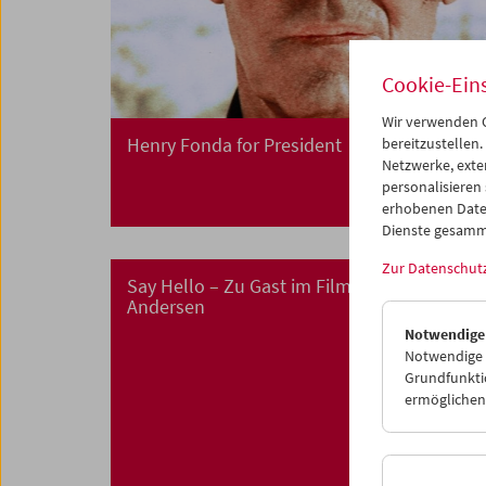
Cookie-Ein
Wir verwenden C
Henry Fonda for President
bereitzustellen.
Netzwerke, exte
personalisieren
erhobenen Date
Dienste gesamm
Zur Datenschut
Say Hello – Zu Gast im Filmmuseum: Thom
Andersen
Notwendige
Notwendige C
Grundfunktio
ermöglichen.