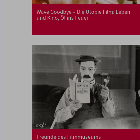
Wave Goodbye – Die Utopie Film: Leben
und Kino, Öl ins Feuer
Freunde des Filmmuseums