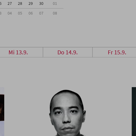
6
27
28
29
30
01
3
04
05
06
07
08
Mi 13.9.
Do 14.9.
Fr 15.9.