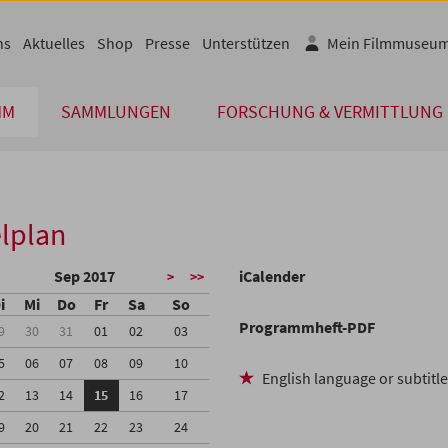
ns
Aktuelles
Shop
Presse
Unterstützen
Mein Filmmuseu
MM
SAMMLUNGEN
FORSCHUNG & VERMITTLUNG
lplan
Sep 2017
iCalender
>
>>
i
Mi
Do
Fr
Sa
So
Programmheft-PDF
9
30
31
01
02
03
5
06
07
08
09
10
English language or subtitl
2
13
14
15
16
17
9
20
21
22
23
24