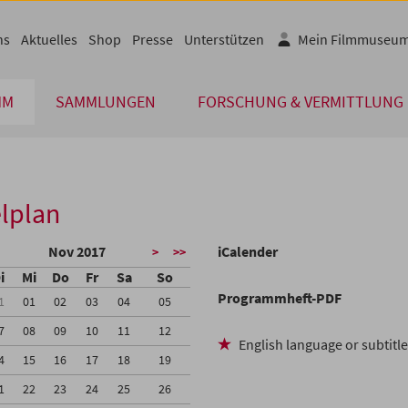
ns
Aktuelles
Shop
Presse
Unterstützen
Mein Filmmuseu
MM
SAMMLUNGEN
FORSCHUNG & VERMITTLUNG
lplan
Nov 2017
iCalender
>
>>
i
Mi
Do
Fr
Sa
So
Programmheft-PDF
1
01
02
03
04
05
7
08
09
10
11
12
English language or subtitl
4
15
16
17
18
19
1
22
23
24
25
26