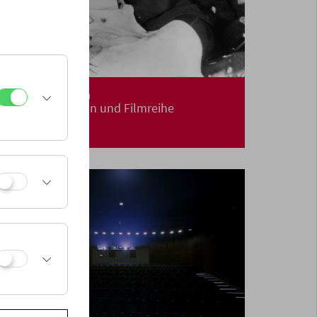
Visions of Vienna
Buchpräsentation und Filmreihe