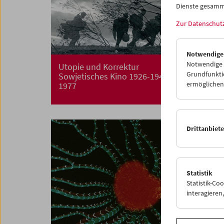
Dienste gesamm
Zur Datenschut
Notwendige
Notwendige C
Utopie und Korrektur
Grundfunktio
Sowjetisches Kino 1926-1940 und 1956-
ermöglichen.
1977
Drittanbiet
Statistik
Statistik-Co
interagiere