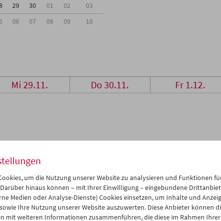
8
29
30
01
02
03
5
06
07
08
09
10
Mi 29.11.
Do 30.11.
Fr 1.12.
stellungen
ookies, um die Nutzung unserer Website zu analysieren und Funktionen für
 Darüber hinaus können – mit Ihrer Einwilligung – eingebundene Drittanbieter
rne Medien oder Analyse-Dienste) Cookies einsetzen, um Inhalte und Anzei
 sowie Ihre Nutzung unserer Website auszuwerten. Diese Anbieter können di
n mit weiteren Informationen zusammenführen, die diese im Rahmen Ihrer