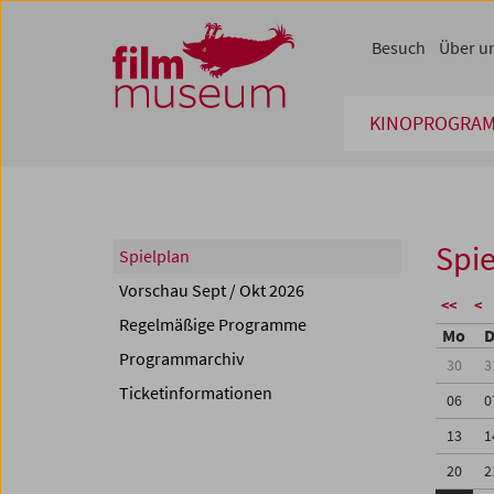
Accesskey [1]
Accesskey [4]
Accesskey [2]
Accesskey [3]
Zum Inhalt
Zum Hauptmenü
Zur Servicenavigation
Zum Suche
Besuch
Über u
KINOPROGRA
Spie
Spielplan
Vorschau Sept / Okt 2026
<<
<
Regelmäßige Programme
Mo
D
Programmarchiv
30
3
Ticketinformationen
06
0
13
1
20
2