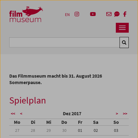
Accesskey [1]
Accesskey [4]
Accesskey [2]
Accesskey [3]
Zum Inhalt
Zum Hauptmenü
Zur Servicenavigation
Zum Suche
EN
Navbar 
Suche
Das Filmmuseum macht bis 31. August 2026
Sommerpause.
Spielplan
Dez 2017
<<
<
>
>>
Mo
Di
Mi
Do
Fr
Sa
So
27
28
29
30
01
02
03