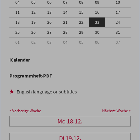
04
05
06
07
08
09
10
11
12
13
14
15
16
17
18
19
20
21
22
23
24
25
26
27
28
29
30
31
01
02
03
04
05
06
07
iCalender
Programmheft-PDF
English language or subtitles
< Vorherige Woche
Nächste Woche >
Mo 18.12.
Di 19.12.