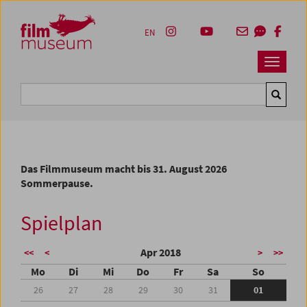
Accesskey [1]
Accesskey [4]
Accesskey [2]
Accesskey [3]
Zum Inhalt
Zum Hauptmenü
Zur Servicenavigation
Zum Suche
EN
Navbar 
Suche
Das Filmmuseum macht bis 31. August 2026
Sommerpause.
Spielplan
Apr 2018
<<
<
>
>>
Mo
Di
Mi
Do
Fr
Sa
So
26
27
28
29
30
31
01