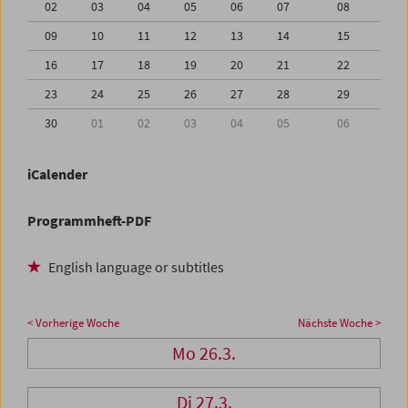
02
03
04
05
06
07
08
09
10
11
12
13
14
15
16
17
18
19
20
21
22
23
24
25
26
27
28
29
30
01
02
03
04
05
06
iCalender
Programmheft-PDF
English language or subtitles
< Vorherige Woche
Nächste Woche >
Mo 26.3.
Di 27.3.