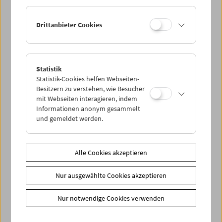
Drittanbieter Cookies
Statistik
Lange Nacht der Forschung 2018
Statistik-Cookies helfen Webseiten-
Besitzern zu verstehen, wie Besucher
mit Webseiten interagieren, indem
Informationen anonym gesammelt
und gemeldet werden.
Alle Cookies akzeptieren
Nur ausgewählte Cookies akzeptieren
Nur notwendige Cookies verwenden