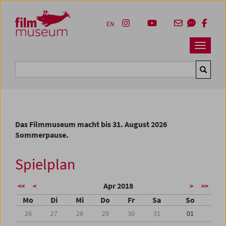
Accesskey [1]
Accesskey [4]
Accesskey [2]
Accesskey [3]
Zum Inhalt
Zum Hauptmenü
Zur Servicenavigation
Zum Suche
EN
Navbar 
Suche
Das Filmmuseum macht bis 31. August 2026
Sommerpause.
Spielplan
Apr 2018
<<
<
>
>>
Mo
Di
Mi
Do
Fr
Sa
So
26
27
28
29
30
31
01