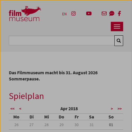
Accesskey [1]
Accesskey [4]
Accesskey [2]
Accesskey [3]
Zum Inhalt
Zum Hauptmenü
Zur Servicenavigation
Zum Suche
EN
Navbar 
Suche
Das Filmmuseum macht bis 31. August 2026
Sommerpause.
Spielplan
Apr 2018
<<
<
>
>>
Mo
Di
Mi
Do
Fr
Sa
So
26
27
28
29
30
31
01