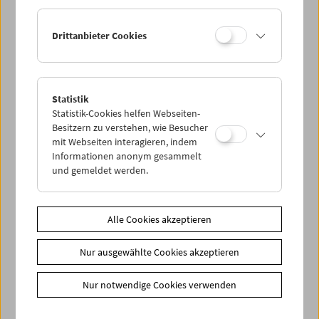
Drittanbieter Cookies
Statistik
Lange Nacht der Forschung 2018
Statistik-Cookies helfen Webseiten-
Besitzern zu verstehen, wie Besucher
mit Webseiten interagieren, indem
Informationen anonym gesammelt
und gemeldet werden.
Alle Cookies akzeptieren
Nur ausgewählte Cookies akzeptieren
Nur notwendige Cookies verwenden