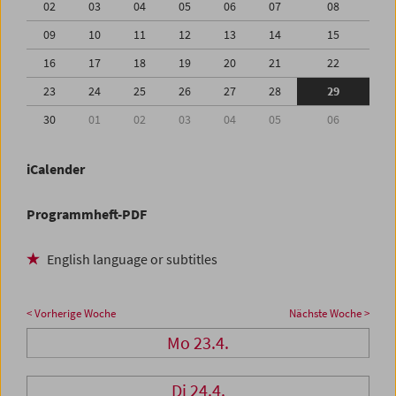
02
03
04
05
06
07
08
09
10
11
12
13
14
15
16
17
18
19
20
21
22
23
24
25
26
27
28
29
30
01
02
03
04
05
06
iCalender
Programmheft-PDF
English language or subtitles
< Vorherige Woche
Nächste Woche >
Mo 23.4.
Di 24.4.