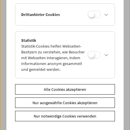
Drittanbieter Cookies
Statistik
Lange Nacht der Forschung 2018
Statistik-Cookies helfen Webseiten-
Besitzern zu verstehen, wie Besucher
mit Webseiten interagieren, indem
Informationen anonym gesammelt
und gemeldet werden.
Alle Cookies akzeptieren
Nur ausgewählte Cookies akzeptieren
Nur notwendige Cookies verwenden