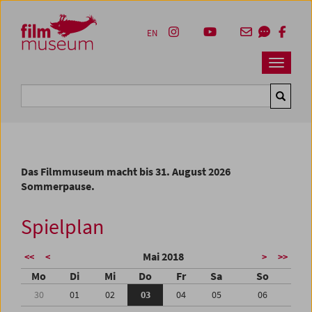
Accesskey [1]
Accesskey [4]
Accesskey [2]
Accesskey [3]
Zum Inhalt
Zum Hauptmenü
Zur Servicenavigation
Zum Suche
EN
Navbar 
Suche
Das Filmmuseum macht bis 31. August 2026
Sommerpause.
Spielplan
Mai 2018
<<
<
>
>>
Mo
Di
Mi
Do
Fr
Sa
So
30
01
02
03
04
05
06