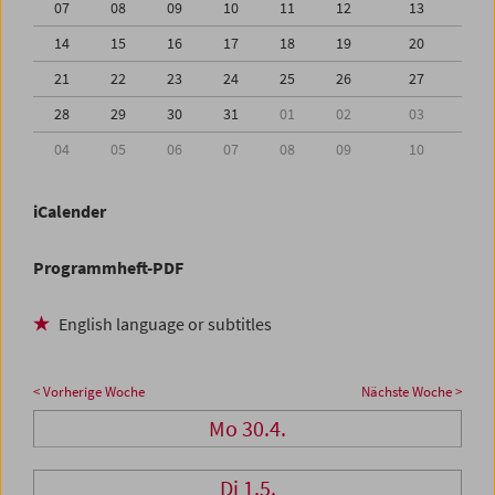
07
08
09
10
11
12
13
14
15
16
17
18
19
20
21
22
23
24
25
26
27
28
29
30
31
01
02
03
04
05
06
07
08
09
10
iCalender
Programmheft-PDF
English language or subtitles
< Vorherige Woche
Nächste Woche >
Mo 30.4.
Di 1.5.