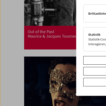
Drittanbiet
Out of the Past
Statistik
Maurice & Jacques Tourneur
Statistik-Co
interagiere