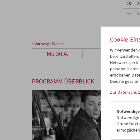
28
2
04
0
Cookie-Ein
< Vorherige Woche
Wir verwenden C
Mo 30.4.
Di 1.5.
bereitzustellen.
Netzwerke, exte
personalisieren
erhobenen Date
PROGRAMM ÜBERBLICK
Dienste gesamm
Zur Datenschut
Notwendige
Notwendige C
Grundfunktio
ermöglichen.