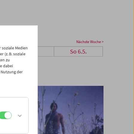
Nächste Woche >
 soziale Medien
Sa 5.5.
So 6.5.
 (z. B. soziale
gen zu
e dabei
 Nutzung der