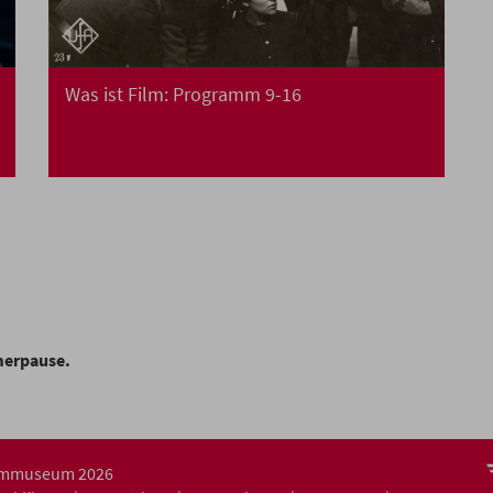
Was ist Film: Programm 9-16
merpause.
ilmmuseum 2026