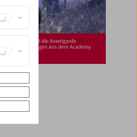
Die Academy und die Avantgarde
Filmrestaurierungen aus dem Academy
Film Archive