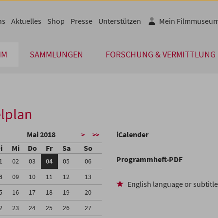
ns
Aktuelles
Shop
Presse
Unterstützen
Mein Filmmuseu
MM
SAMMLUNGEN
FORSCHUNG & VERMITTLUNG
lplan
Mai 2018
iCalender
>
>>
i
Mi
Do
Fr
Sa
So
Programmheft-PDF
1
02
03
04
05
06
8
09
10
11
12
13
English language or subtitl
5
16
17
18
19
20
2
23
24
25
26
27