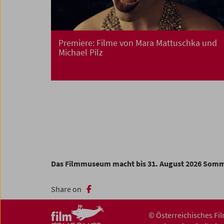
Premiere: Filme von Mara Mattuschka und
Michael Pilz
Das Filmmuseum macht bis 31. August 2026 Som
Share on
© Österreichisches F