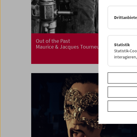
Drittanbiet
Out of the Past
Statistik
Maurice & Jacques Tourneur
Statistik-Co
interagiere