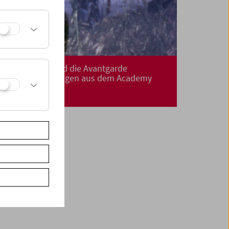
Die Academy und die Avantgarde
Filmrestaurierungen aus dem Academy
Film Archive