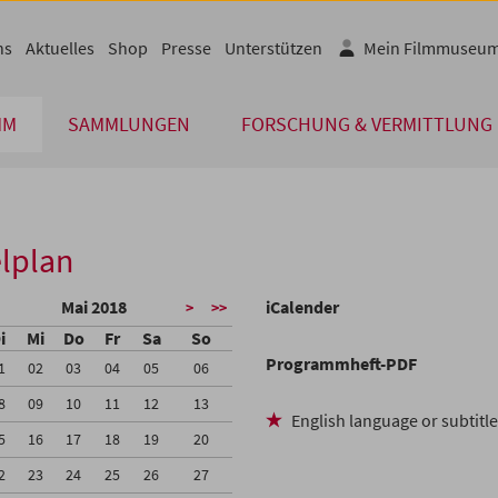
ns
Aktuelles
Shop
Presse
Unterstützen
Mein Filmmuseu
MM
SAMMLUNGEN
FORSCHUNG & VERMITTLUNG
lplan
Mai 2018
iCalender
>
>>
i
Mi
Do
Fr
Sa
So
Programmheft-PDF
1
02
03
04
05
06
8
09
10
11
12
13
English language or subtitl
5
16
17
18
19
20
2
23
24
25
26
27