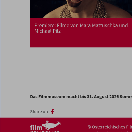
Premiere: Filme von Mara Mattuschka und
Michael Pilz
Das Filmmuseum macht bis 31. August 2026 Som
Share on
© Österreichisches F