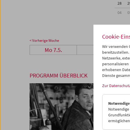
28
2
04
0
Cookie-Ein
< Vorherige Woche
Wir verwenden C
Mo 7.5.
Di 8.5.
bereitzustellen.
Netzwerke, exte
personalisieren
erhobenen Date
PROGRAMM ÜBERBLICK
Dienste gesamm
Zur Datenschut
Notwendige
Notwendige C
Grundfunktio
ermöglichen.