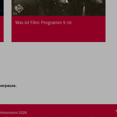
Was ist Film: Programm 9-16
merpause.
ilmmuseum 2026