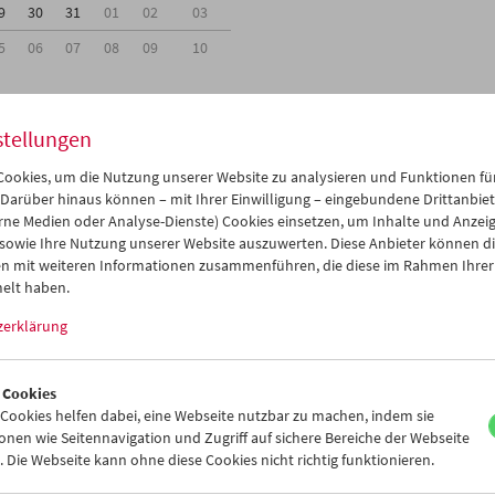
9
30
31
01
02
03
5
06
07
08
09
10
stellungen
ookies, um die Nutzung unserer Website zu analysieren und Funktionen für
Mi 9.5.
Do 10.5.
Fr 11.5.
 Darüber hinaus können – mit Ihrer Einwilligung – eingebundene Drittanbieter
rne Medien oder Analyse-Dienste) Cookies einsetzen, um Inhalte und Anzei
 sowie Ihre Nutzung unserer Website auszuwerten. Diese Anbieter können di
n mit weiteren Informationen zusammenführen, die diese im Rahmen Ihrer
elt haben.
zerklärung
 Cookies
ookies helfen dabei, eine Webseite nutzbar zu machen, indem sie
nen wie Seitennavigation und Zugriff auf sichere Bereiche der Webseite
 Die Webseite kann ohne diese Cookies nicht richtig funktionieren.