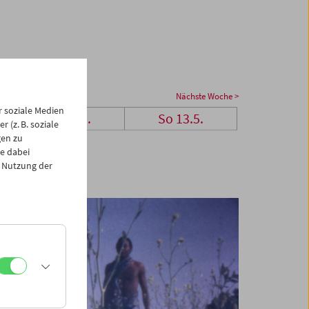
Nächste Woche >
 soziale Medien
Sa 12.5.
So 13.5.
 (z. B. soziale
gen zu
e dabei
 Nutzung der