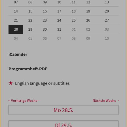
07
08
09
10
11
12
13
14
15
16
17
18
19
20
21
22
23
24
25
26
27
28
29
30
31
01
02
03
04
05
06
07
08
09
10
iCalender
Programmheft-PDF
English language or subtitles
< Vorherige Woche
Nächste Woche >
Mo 28.5.
Di 29.5.