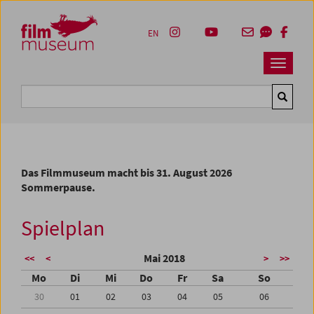
Accesskey [1]
Accesskey [4]
Accesskey [2]
Accesskey [3]
Zum Inhalt
Zum Hauptmenü
Zur Servicenavigation
Zum Suche
EN
Navbar 
Suche
Das Filmmuseum macht bis 31. August 2026
Sommerpause.
Spielplan
Mai 2018
<<
<
>
>>
Mo
Di
Mi
Do
Fr
Sa
So
30
01
02
03
04
05
06