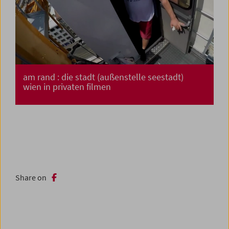
am rand : die stadt (außenstelle seestadt)
wien in privaten filmen
Share on