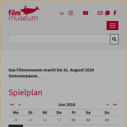
Accesskey [1]
Accesskey [4]
Accesskey [2]
Accesskey [3]
Zum Inhalt
Zum Hauptmenü
Zur Servicenavigation
Zum Suche
EN
Navbar 
Suche
Das Filmmuseum macht bis 31. August 2026
Sommerpause.
Spielplan
Jun 2018
<<
<
>
>>
Mo
Di
Mi
Do
Fr
Sa
So
28
29
30
31
01
02
03