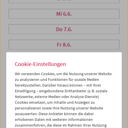
Mi 6.6.
Do 7.6.
Fr 8.6.
Sa 9.6.
Cookie-Einstellungen
Wir verwenden Cookies, um die Nutzung unserer Website
So 10.6.
zu analysieren und Funktionen für soziale Medien
bereitzustellen. Darüber hinaus können – mit Ihrer
Einwilligung – eingebundene Drittanbieter (z. B. soziale
Netzwerke, externe Medien oder Analyse-Dienste)
PROGRAMM ÜBERBLICK
Cookies einsetzen, um Inhalte und Anzeigen zu
personalisieren sowie Ihre Nutzung unserer Website
auszuwerten. Diese Anbieter können die dabei
erhobenen Daten mit weiteren Informationen
zusammenführen, die diese im Rahmen Ihrer Nutzung