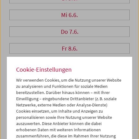
Mi 6.6.
Do 7.6.
Fr 8.6.
Sa 9.6.
Cookie-Einstellungen
Wir verwenden Cookies, um die Nutzung unserer Website
So 10.6.
zu analysieren und Funktionen für soziale Medien
bereitzustellen. Darüber hinaus können – mit Ihrer
Einwilligung – eingebundene Drittanbieter (z. B. soziale
Netzwerke, externe Medien oder Analyse-Dienste)
PROGRAMM ÜBERBLICK
Cookies einsetzen, um Inhalte und Anzeigen zu
personalisieren sowie Ihre Nutzung unserer Website
auszuwerten. Diese Anbieter können die dabei
erhobenen Daten mit weiteren Informationen
zusammenführen, die diese im Rahmen Ihrer Nutzung