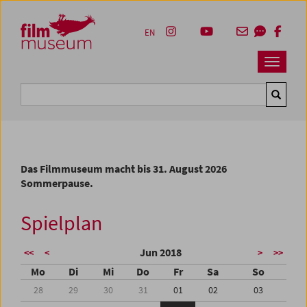
Accesskey [1]
Accesskey [4]
Accesskey [2]
Accesskey [3]
Zum Inhalt
Zum Hauptmenü
Zur Servicenavigation
Zum Suche
EN
Navbar 
Suche
Das Filmmuseum macht bis 31. August 2026
Sommerpause.
Spielplan
Jun 2018
<<
<
>
>>
Mo
Di
Mi
Do
Fr
Sa
So
28
29
30
31
01
02
03