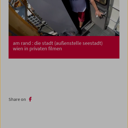
am rand : die stadt (außenstelle seestadt)
wien in privaten filmen
Share on