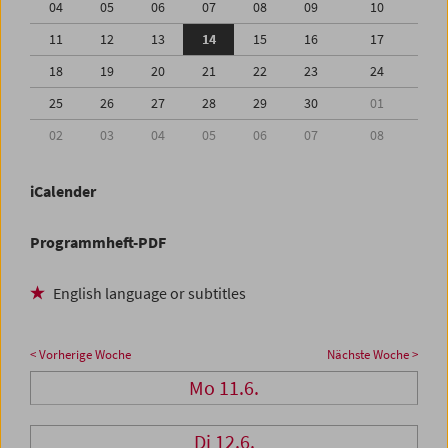
04
05
06
07
08
09
10
11
12
13
14
15
16
17
18
19
20
21
22
23
24
25
26
27
28
29
30
01
02
03
04
05
06
07
08
iCalender
Programmheft-PDF
English language or subtitles
< Vorherige Woche
Nächste Woche >
Mo 11.6.
Di 12.6.