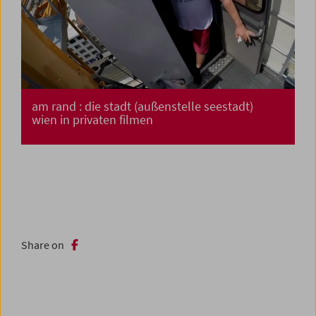
am rand : die stadt (außenstelle seestadt)
wien in privaten filmen
Share on