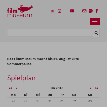
Accesskey [1]
Accesskey [4]
Accesskey [2]
Accesskey [3]
Zum Inhalt
Zum Hauptmenü
Zur Servicenavigation
Zum Suche
EN
Navbar 
Suche
Das Filmmuseum macht bis 31. August 2026
Sommerpause.
Spielplan
Jun 2018
<<
<
>
>>
Mo
Di
Mi
Do
Fr
Sa
So
28
29
30
31
01
02
03