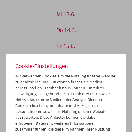
Mi 13.6.
Do 14.6.
Fr 15.6.
Sa 16.6.
Cookie-Einstellungen
Wir verwenden Cookies, um die Nutzung unserer Website
So 17.6.
zu analysieren und Funktionen für soziale Medien
bereitzustellen. Darüber hinaus können – mit Ihrer
Einwilligung – eingebundene Drittanbieter (z. B. soziale
Netzwerke, externe Medien oder Analyse-Dienste)
PROGRAMM ÜBERBLICK
Cookies einsetzen, um Inhalte und Anzeigen zu
personalisieren sowie Ihre Nutzung unserer Website
auszuwerten. Diese Anbieter können die dabei
erhobenen Daten mit weiteren Informationen
zusammenführen, die diese im Rahmen Ihrer Nutzung