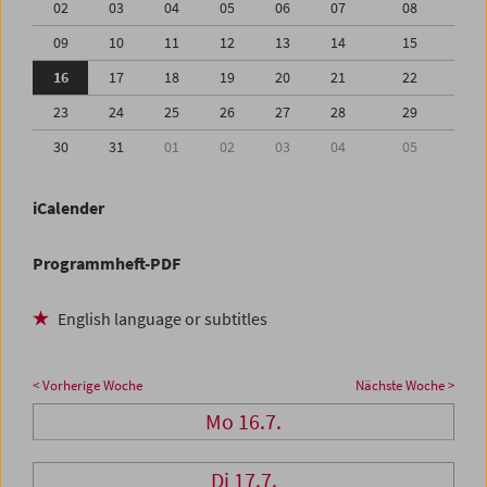
02
03
04
05
06
07
08
09
10
11
12
13
14
15
16
17
18
19
20
21
22
23
24
25
26
27
28
29
30
31
01
02
03
04
05
iCalender
Programmheft-PDF
English language or subtitles
< Vorherige Woche
Nächste Woche >
Mo 16.7.
Di 17.7.