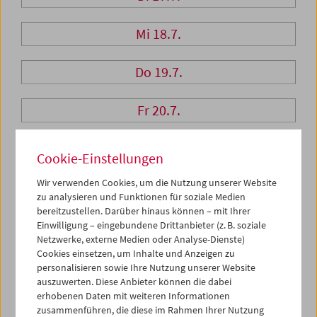
Mi 18.7.
Do 19.7.
Fr 20.7.
Sa 21.7.
Cookie-Einstellungen
Wir verwenden Cookies, um die Nutzung unserer Website
So 22.7.
zu analysieren und Funktionen für soziale Medien
bereitzustellen. Darüber hinaus können – mit Ihrer
Einwilligung – eingebundene Drittanbieter (z. B. soziale
Netzwerke, externe Medien oder Analyse-Dienste)
PROGRAMM ÜBERBLICK
Cookies einsetzen, um Inhalte und Anzeigen zu
personalisieren sowie Ihre Nutzung unserer Website
auszuwerten. Diese Anbieter können die dabei
erhobenen Daten mit weiteren Informationen
zusammenführen, die diese im Rahmen Ihrer Nutzung