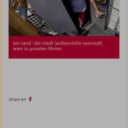
am rand : die stadt (außenstelle seestadt)
wien in privaten filmen
Share on