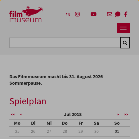
Accesskey [1]
Accesskey [4]
Accesskey [2]
Accesskey [3]
Zum Inhalt
Zum Hauptmenü
Zur Servicenavigation
Zum Suche
EN
Navbar 
Suche
Das Filmmuseum macht bis 31. August 2026
Sommerpause.
Spielplan
Jul 2018
<<
<
>
>>
Mo
Di
Mi
Do
Fr
Sa
So
25
26
27
28
29
30
01