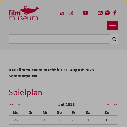
Accesskey [1]
Accesskey [4]
Accesskey [2]
Accesskey [3]
Zum Inhalt
Zum Hauptmenü
Zur Servicenavigation
Zum Suche
EN
Navbar 
Suche
Das Filmmuseum macht bis 31. August 2026
Sommerpause.
Spielplan
Jul 2018
<<
<
>
>>
Mo
Di
Mi
Do
Fr
Sa
So
25
26
27
28
29
30
01