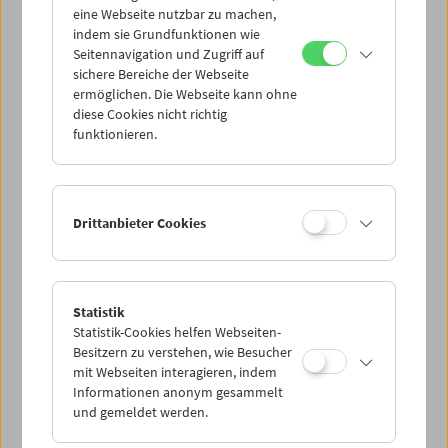
eine Webseite nutzbar zu machen,
indem sie Grundfunktionen wie
Mi 25.7.
Seitennavigation und Zugriff auf
sichere Bereiche der Webseite
ermöglichen. Die Webseite kann ohne
Do 26.7.
diese Cookies nicht richtig
funktionieren.
Fr 27.7.
Sa 28.7.
Drittanbieter Cookies
So 29.7.
Statistik
Statistik-Cookies helfen Webseiten-
PROGRAMM ÜBERBLICK
Besitzern zu verstehen, wie Besucher
mit Webseiten interagieren, indem
Informationen anonym gesammelt
und gemeldet werden.