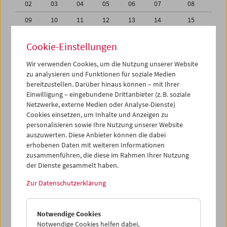
02
03
04
05
06
07
08
09
10
11
12
13
14
15
16
17
18
19
20
21
22
Cookie-Einstellungen
23
24
25
26
27
28
29
Wir verwenden Cookies, um die Nutzung unserer Website
30
31
01
02
03
04
05
zu analysieren und Funktionen für soziale Medien
bereitzustellen. Darüber hinaus können – mit Ihrer
Einwilligung – eingebundene Drittanbieter (z. B. soziale
iCalender
Netzwerke, externe Medien oder Analyse-Dienste)
Cookies einsetzen, um Inhalte und Anzeigen zu
Programmheft-PDF
personalisieren sowie Ihre Nutzung unserer Website
auszuwerten. Diese Anbieter können die dabei
erhobenen Daten mit weiteren Informationen
English language or subtitles
zusammenführen, die diese im Rahmen Ihrer Nutzung
der Dienste gesammelt haben.
< Vorherige Woche
Nächste Woche >
Zur Datenschutzerklärung
Mo 23.7.
Notwendige Cookies
Di 24.7.
Notwendige Cookies helfen dabei,