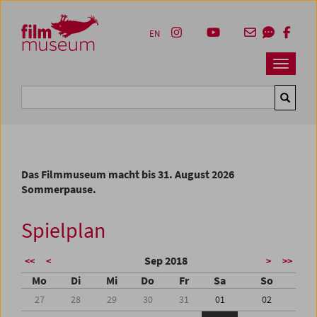
Accesskey [1]
Accesskey [4]
Accesskey [2]
Accesskey [3]
Zum Inhalt
Zum Hauptmenü
Zur Servicenavigation
Zum Suche
EN
Navbar 
Suche
Das Filmmuseum macht bis 31. August 2026
Sommerpause.
Spielplan
Sep 2018
<<
<
>
>>
Mo
Di
Mi
Do
Fr
Sa
So
27
28
29
30
31
01
02