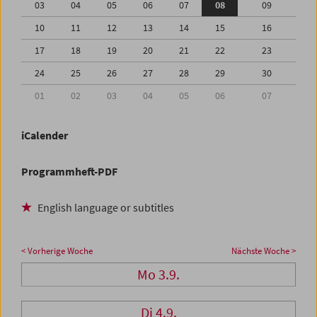
03
04
05
06
07
08
09
10
11
12
13
14
15
16
17
18
19
20
21
22
23
24
25
26
27
28
29
30
01
02
03
04
05
06
07
iCalender
Programmheft-PDF
English language or subtitles
< Vorherige Woche
Nächste Woche >
Mo 3.9.
Di 4.9.