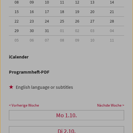
08
09
10
11
12
13
14
15
16
17
18
19
20
21
22
23
24
25
26
27
28
29
30
31
01
02
03
04
05
06
07
08
09
10
11
iCalender
Programmheft-PDF
English language or subtitles
< Vorherige Woche
Nächste Woche >
Mo 1.10.
Di 2.10.