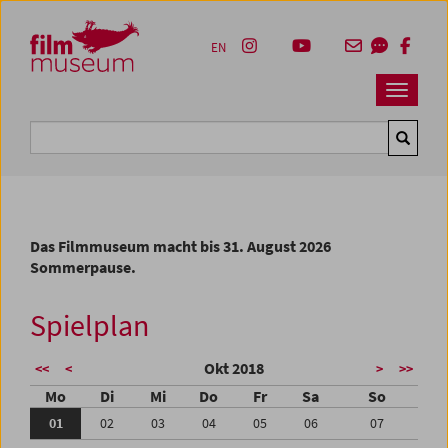
Accesskey [1]
Accesskey [4]
Accesskey [2]
Accesskey [3]
Zum Inhalt
Zum Hauptmenü
Zur Servicenavigation
Zum Suche
EN
Navbar 
Suche
Das Filmmuseum macht bis 31. August 2026
Sommerpause.
Spielplan
Okt 2018
<<
<
>
>>
Mo
Di
Mi
Do
Fr
Sa
So
01
02
03
04
05
06
07