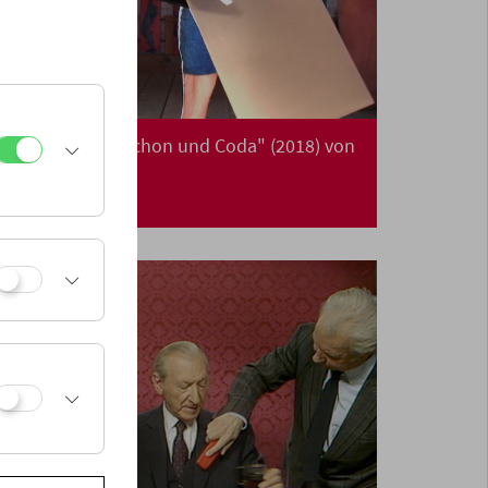
Da capo: "Triptychon und Coda" (2018) von
Michael Pilz