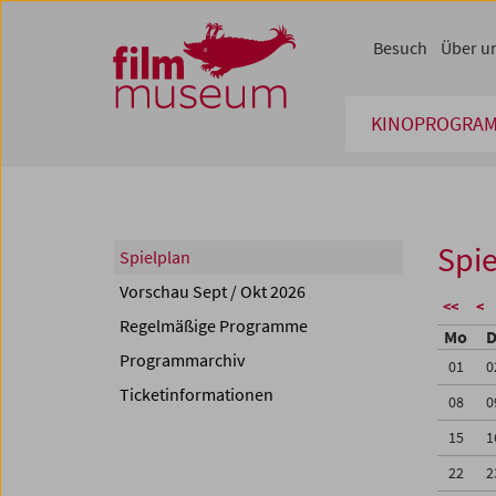
Accesskey [1]
Accesskey [4]
Accesskey [2]
Accesskey [3]
Zum Inhalt
Zum Hauptmenü
Zur Servicenavigation
Zum Suche
Besuch
Über u
KINOPROGRA
Spie
Spielplan
Vorschau Sept / Okt 2026
<<
<
Regelmäßige Programme
Mo
D
Programmarchiv
01
0
Ticketinformationen
08
0
15
1
22
2