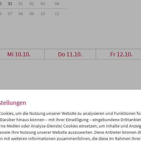
0
31
01
02
03
04
6
07
08
09
10
11
Mi 10.10.
Do 11.10.
Fr 12.10.
stellungen
ookies, um die Nutzung unserer Website zu analysieren und Funktionen für
 Darüber hinaus können – mit Ihrer Einwilligung – eingebundene Drittanbieter
rne Medien oder Analyse-Dienste) Cookies einsetzen, um Inhalte und Anzei
 sowie Ihre Nutzung unserer Website auszuwerten. Diese Anbieter können di
n mit weiteren Informationen zusammenführen, die diese im Rahmen Ihrer