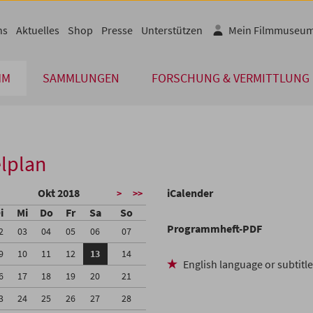
ns
Aktuelles
Shop
Presse
Unterstützen
Mein Filmmuseu
MM
SAMMLUNGEN
FORSCHUNG & VERMITTLUNG
lplan
Okt 2018
iCalender
>
>>
i
Mi
Do
Fr
Sa
So
Programmheft-PDF
2
03
04
05
06
07
9
10
11
12
13
14
English language or subtitl
6
17
18
19
20
21
3
24
25
26
27
28