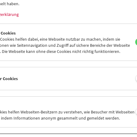
elt haben.
zerklärung
 Cookies
ookies helfen dabei, eine Webseite nutzbar zu machen, indem sie
Land der Vernichtung
nen wie Seitennavigation und Zugriff auf sichere Bereiche der Webseite
Filme über die Konzentrationslager 1945-
 Die Webseite kann ohne diese Cookies nicht richtig funktionieren.
1989
er Cookies
okies helfen Webseiten-Besitzern zu verstehen, wie Besucher mit Webseiten
n, indem Informationen anonym gesammelt und gemeldet werden.