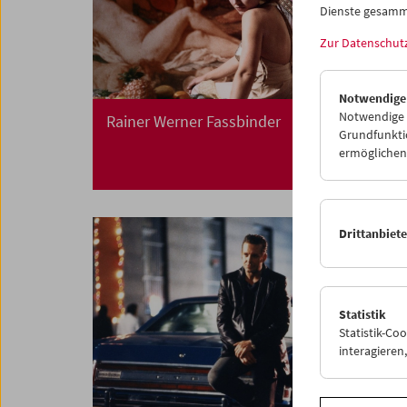
Dienste gesamm
Zur Datenschut
Notwendige
Notwendige C
Rainer Werner Fassbinder
Grundfunktio
ermöglichen.
Drittanbiet
Statistik
Statistik-Co
interagiere