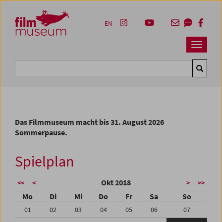
Accesskey [1]
Accesskey [4]
Accesskey [2]
Accesskey [3]
Zum Inhalt
Zum Hauptmenü
Zur Servicenavigation
Zum Suche
EN
Navbar 
Suche
Das Filmmuseum macht bis 31. August 2026
Sommerpause.
Spielplan
Okt 2018
<<
<
>
>>
Mo
Di
Mi
Do
Fr
Sa
So
01
02
03
04
05
06
07