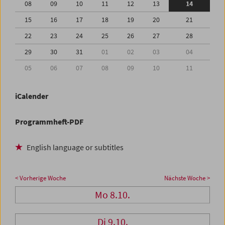
08
09
10
11
12
13
14
15
16
17
18
19
20
21
22
23
24
25
26
27
28
29
30
31
01
02
03
04
05
06
07
08
09
10
11
iCalender
Programmheft-PDF
English language or subtitles
< Vorherige Woche
Nächste Woche >
Mo 8.10.
Di 9.10.