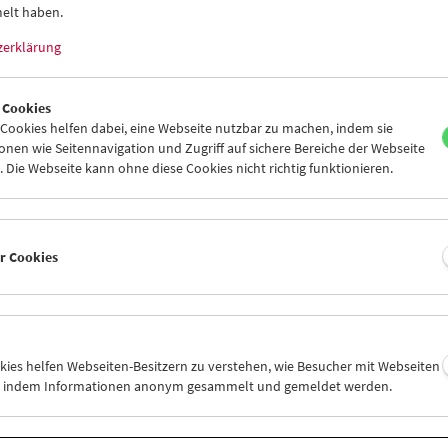
elt haben.
zerklärung
 Cookies
ookies helfen dabei, eine Webseite nutzbar zu machen, indem sie
Land der Vernichtung
nen wie Seitennavigation und Zugriff auf sichere Bereiche der Webseite
Filme über die Konzentrationslager 1945-
 Die Webseite kann ohne diese Cookies nicht richtig funktionieren.
1989
er Cookies
okies helfen Webseiten-Besitzern zu verstehen, wie Besucher mit Webseiten
n, indem Informationen anonym gesammelt und gemeldet werden.