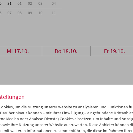
0
31
01
02
03
04
6
07
08
09
10
11
Mi 17.10.
Do 18.10.
Fr 19.10.
stellungen
ookies, um die Nutzung unserer Website zu analysieren und Funktionen für
 Darüber hinaus können – mit Ihrer Einwilligung – eingebundene Drittanbieter
rne Medien oder Analyse-Dienste) Cookies einsetzen, um Inhalte und Anzei
 sowie Ihre Nutzung unserer Website auszuwerten. Diese Anbieter können di
n mit weiteren Informationen zusammenführen, die diese im Rahmen Ihrer