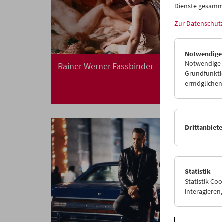
Dienste gesamm
Zur Datenschut
Notwendige
Notwendige C
Rainer Werner Fassbinder
Grundfunktio
ermöglichen.
Drittanbiet
Statistik
Statistik-Co
interagiere