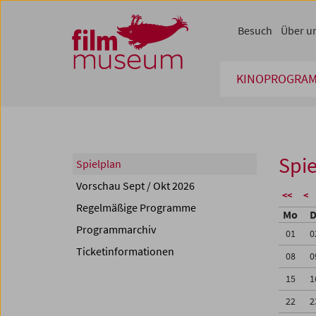
Accesskey [1]
Accesskey [4]
Accesskey [2]
Accesskey [3]
Zum Inhalt
Zum Hauptmenü
Zur Servicenavigation
Zum Suche
Besuch
Über u
KINOPROGRA
Spie
Spielplan
Vorschau Sept / Okt 2026
<<
<
Regelmäßige Programme
Mo
D
Programmarchiv
01
0
Ticketinformationen
08
0
15
1
22
2