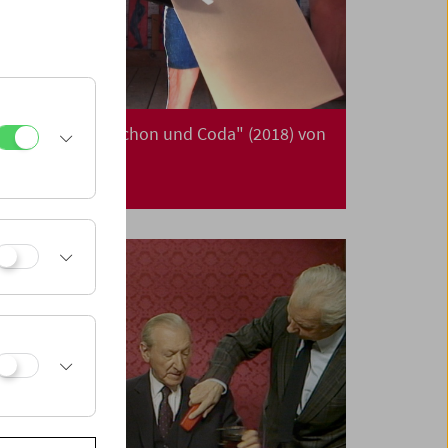
Da capo: "Triptychon und Coda" (2018) von
Michael Pilz