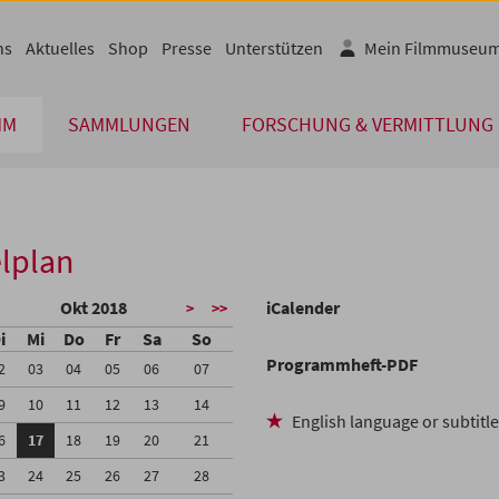
ns
Aktuelles
Shop
Presse
Unterstützen
Mein Filmmuseu
MM
SAMMLUNGEN
FORSCHUNG & VERMITTLUNG
lplan
Okt 2018
iCalender
>
>>
i
Mi
Do
Fr
Sa
So
Programmheft-PDF
2
03
04
05
06
07
9
10
11
12
13
14
English language or subtitl
6
17
18
19
20
21
3
24
25
26
27
28