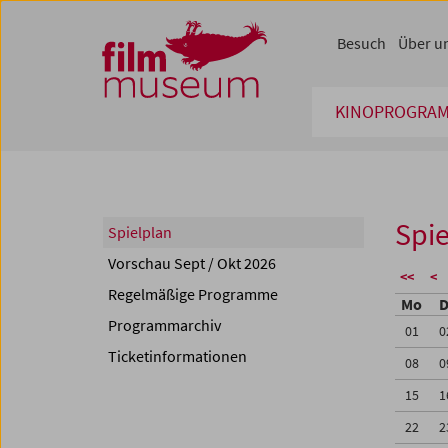
Accesskey [1]
Accesskey [4]
Accesskey [2]
Accesskey [3]
Zum Inhalt
Zum Hauptmenü
Zur Servicenavigation
Zum Suche
Besuch
Über u
KINOPROGRA
Spie
Spielplan
Vorschau Sept / Okt 2026
<<
<
Regelmäßige Programme
Mo
D
Programmarchiv
01
0
Ticketinformationen
08
0
15
1
22
2