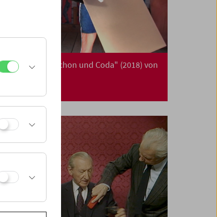
Da capo: "Triptychon und Coda" (2018) von
Michael Pilz