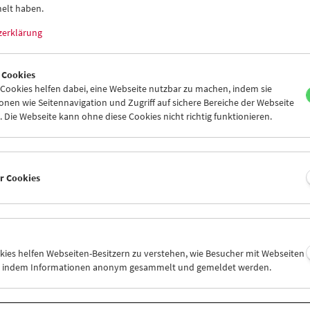
elt haben.
zerklärung
 Cookies
ookies helfen dabei, eine Webseite nutzbar zu machen, indem sie
Land der Vernichtung
nen wie Seitennavigation und Zugriff auf sichere Bereiche der Webseite
Filme über die Konzentrationslager 1945-
 Die Webseite kann ohne diese Cookies nicht richtig funktionieren.
1989
er Cookies
okies helfen Webseiten-Besitzern zu verstehen, wie Besucher mit Webseiten
n, indem Informationen anonym gesammelt und gemeldet werden.