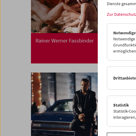
Dienste gesamm
Zur Datenschut
Notwendige
Notwendige C
Rainer Werner Fassbinder
Grundfunktio
ermöglichen.
Drittanbiet
Statistik
Statistik-Co
interagiere