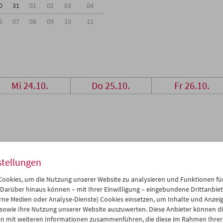
0
31
01
02
03
04
6
07
08
09
10
11
Mi 24.10.
Do 25.10.
Fr 26.10.
stellungen
ookies, um die Nutzung unserer Website zu analysieren und Funktionen für
 Darüber hinaus können – mit Ihrer Einwilligung – eingebundene Drittanbieter
rne Medien oder Analyse-Dienste) Cookies einsetzen, um Inhalte und Anzei
 sowie Ihre Nutzung unserer Website auszuwerten. Diese Anbieter können di
n mit weiteren Informationen zusammenführen, die diese im Rahmen Ihrer