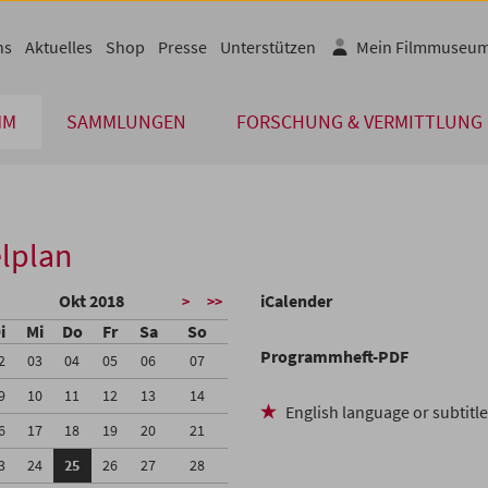
ns
Aktuelles
Shop
Presse
Unterstützen
Mein Filmmuseu
MM
SAMMLUNGEN
FORSCHUNG & VERMITTLUNG
lplan
Okt 2018
iCalender
>
>>
i
Mi
Do
Fr
Sa
So
Programmheft-PDF
2
03
04
05
06
07
9
10
11
12
13
14
English language or subtitl
6
17
18
19
20
21
3
24
25
26
27
28