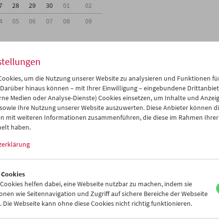
7
28
29
30
01
02
4
05
06
07
08
09
stellungen
ookies, um die Nutzung unserer Website zu analysieren und Funktionen für
Mi 31.10.
Do 1.11.
Fr 2.11.
 Darüber hinaus können – mit Ihrer Einwilligung – eingebundene Drittanbieter
rne Medien oder Analyse-Dienste) Cookies einsetzen, um Inhalte und Anzei
 sowie Ihre Nutzung unserer Website auszuwerten. Diese Anbieter können di
n mit weiteren Informationen zusammenführen, die diese im Rahmen Ihrer
elt haben.
zerklärung
 Cookies
ookies helfen dabei, eine Webseite nutzbar zu machen, indem sie
nen wie Seitennavigation und Zugriff auf sichere Bereiche der Webseite
 Die Webseite kann ohne diese Cookies nicht richtig funktionieren.