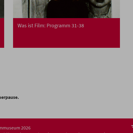
Was ist Film: Programm 31-38
merpause.
ilmmuseum 2026