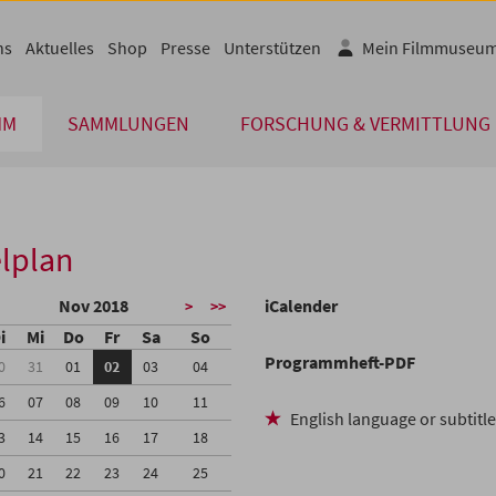
ns
Aktuelles
Shop
Presse
Unterstützen
Mein Filmmuseu
MM
SAMMLUNGEN
FORSCHUNG & VERMITTLUNG
lplan
Nov 2018
iCalender
>
>>
i
Mi
Do
Fr
Sa
So
Programmheft-PDF
0
31
01
02
03
04
6
07
08
09
10
11
English language or subtitl
3
14
15
16
17
18
0
21
22
23
24
25