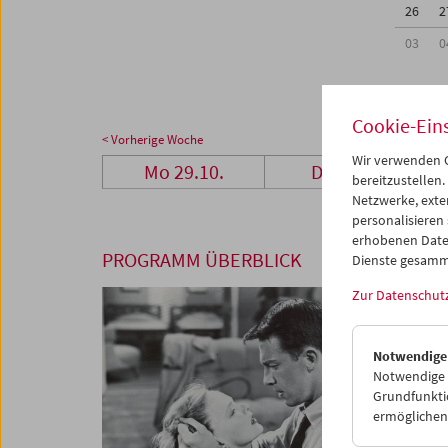
26
2
03
0
Cookie-Ein
< Vorherige Woche
Wir verwenden C
Mo 29.10.
Di 30.10.
bereitzustellen.
Netzwerke, exte
personalisieren
erhobenen Date
PROGRAMM ÜBERBLICK
Dienste gesamm
Zur Datenschut
Notwendige
Notwendige C
Grundfunktio
ermöglichen.