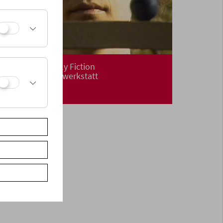
Partly Truth Partly Fiction
40 Jahre Medienwerkstatt