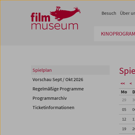
Accesskey [1]
Accesskey [4]
Accesskey [2]
Accesskey [3]
Zum Inhalt
Zum Hauptmenü
Zur Servicenavigation
Zum Suche
Besuch
Über u
KINOPROGRA
Spie
Spielplan
Vorschau Sept / Okt 2026
<<
<
Regelmäßige Programme
Mo
D
Programmarchiv
29
3
Ticketinformationen
05
0
12
1
19
2