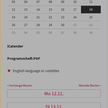
05
06
07
08
09
10
11
12
13
14
15
16
17
18
19
20
21
22
23
24
25
26
27
28
29
30
01
02
03
04
05
06
07
08
09
iCalender
Programmheft-PDF
English language or subtitles
< Vorherige Woche
Nächste Woche >
Mo 12.11.
Di 13.11.