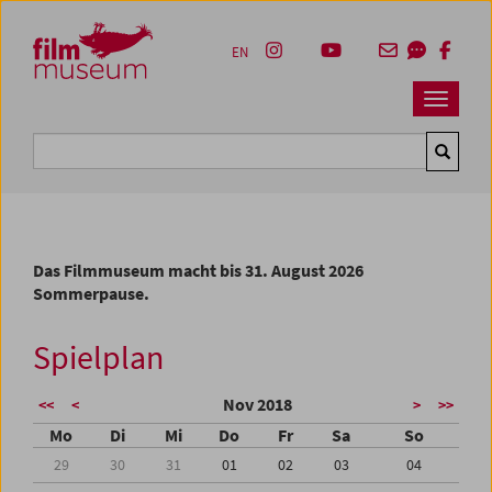
Accesskey [1]
Accesskey [4]
Accesskey [2]
Accesskey [3]
Zum Inhalt
Zum Hauptmenü
Zur Servicenavigation
Zum Suche
EN
Navbar 
Suche
Das Filmmuseum macht bis 31. August 2026
Sommerpause.
Spielplan
Nov 2018
<<
<
>
>>
Mo
Di
Mi
Do
Fr
Sa
So
29
30
31
01
02
03
04