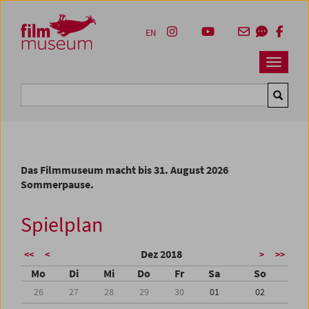
Accesskey [1]
Accesskey [4]
Accesskey [2]
Accesskey [3]
Zum Inhalt
Zum Hauptmenü
Zur Servicenavigation
Zum Suche
EN
Navbar 
Suche
Das Filmmuseum macht bis 31. August 2026
Sommerpause.
Spielplan
Dez 2018
<<
<
>
>>
Mo
Di
Mi
Do
Fr
Sa
So
26
27
28
29
30
01
02