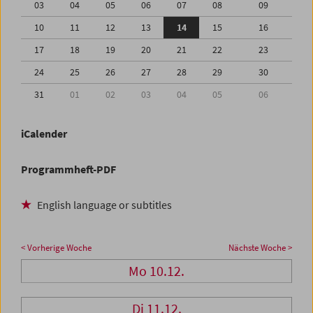
03
04
05
06
07
08
09
10
11
12
13
14
15
16
17
18
19
20
21
22
23
24
25
26
27
28
29
30
31
01
02
03
04
05
06
iCalender
Programmheft-PDF
English language or subtitles
< Vorherige Woche
Nächste Woche >
Mo 10.12.
Di 11.12.