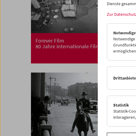
Dienste gesamm
Zur Datenschut
Notwendige
Notwendige C
Forever Film
Grundfunktio
80 Jahre internationale Filmarchive
ermöglichen.
Drittanbiet
Statistik
Statistik-Co
interagiere