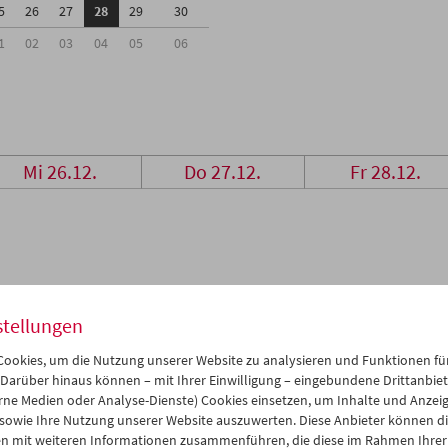
5
26
27
28
29
30
1
02
03
04
05
06
Mi 26.12.
Do 27.12.
Fr 28.12.
stellungen
ookies, um die Nutzung unserer Website zu analysieren und Funktionen für
 Darüber hinaus können – mit Ihrer Einwilligung – eingebundene Drittanbieter
rne Medien oder Analyse-Dienste) Cookies einsetzen, um Inhalte und Anzei
 sowie Ihre Nutzung unserer Website auszuwerten. Diese Anbieter können di
n mit weiteren Informationen zusammenführen, die diese im Rahmen Ihrer