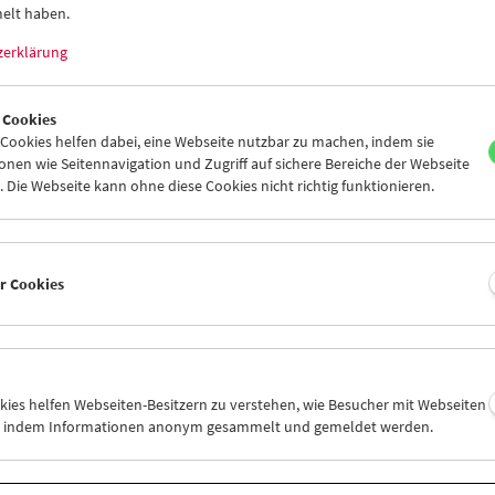
elt haben.
zerklärung
 Cookies
ookies helfen dabei, eine Webseite nutzbar zu machen, indem sie
Films You Cannot See Elsewhere Amos-
nen wie Seitennavigation und Zugriff auf sichere Bereiche der Webseite
Vogel-Atlas Kapitel 1
 Die Webseite kann ohne diese Cookies nicht richtig funktionieren.
er Cookies
okies helfen Webseiten-Besitzern zu verstehen, wie Besucher mit Webseiten
n, indem Informationen anonym gesammelt und gemeldet werden.