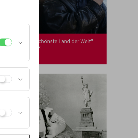
Premiere: "Das schönste Land der Welt"
von Želimir Žilnik