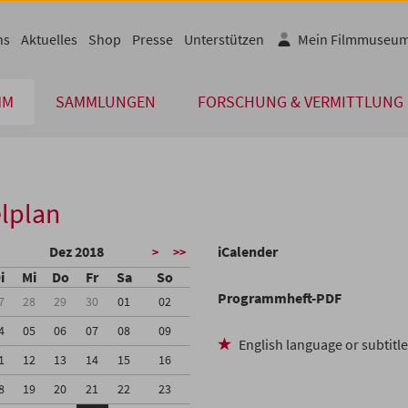
ns
Aktuelles
Shop
Presse
Unterstützen
Mein Filmmuseu
MM
SAMMLUNGEN
FORSCHUNG & VERMITTLUNG
lplan
Dez 2018
iCalender
>
>>
i
Mi
Do
Fr
Sa
So
Programmheft-PDF
7
28
29
30
01
02
4
05
06
07
08
09
English language or subtitl
1
12
13
14
15
16
8
19
20
21
22
23