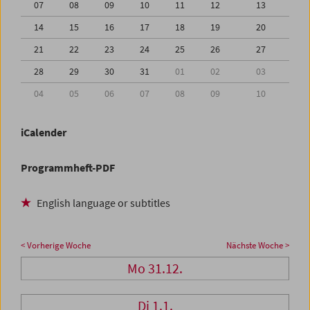
07
08
09
10
11
12
13
14
15
16
17
18
19
20
21
22
23
24
25
26
27
28
29
30
31
01
02
03
04
05
06
07
08
09
10
iCalender
Programmheft-PDF
English language or subtitles
< Vorherige Woche
Nächste Woche >
Mo 31.12.
Di 1.1.