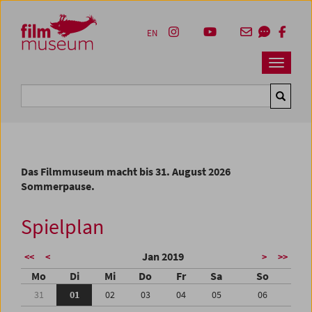
Accesskey [1]
Accesskey [4]
Accesskey [2]
Accesskey [3]
Zum Inhalt
Zum Hauptmenü
Zur Servicenavigation
Zum Suche
EN
Navbar 
Suche
Das Filmmuseum macht bis 31. August 2026
Sommerpause.
Spielplan
Jan 2019
<<
<
>
>>
Mo
Di
Mi
Do
Fr
Sa
So
31
01
02
03
04
05
06