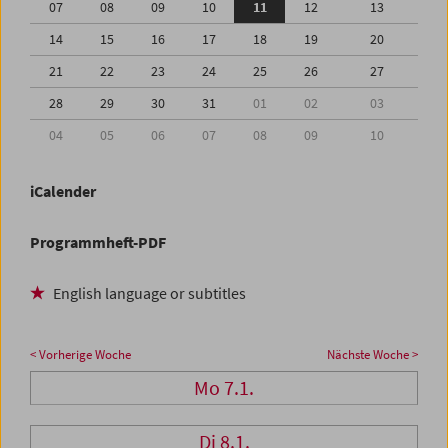
07
08
09
10
11
12
13
14
15
16
17
18
19
20
21
22
23
24
25
26
27
28
29
30
31
01
02
03
04
05
06
07
08
09
10
iCalender
Programmheft-PDF
English language or subtitles
< Vorherige Woche
Nächste Woche >
Mo 7.1.
Di 8.1.