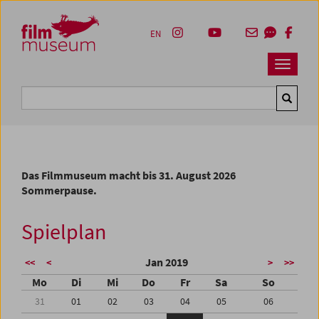
Accesskey [1]
Accesskey [4]
Accesskey [2]
Accesskey [3]
Zum Inhalt
Zum Hauptmenü
Zur Servicenavigation
Zum Suche
EN
Navbar 
Suche
Das Filmmuseum macht bis 31. August 2026
Sommerpause.
Spielplan
Jan 2019
<<
<
>
>>
Mo
Di
Mi
Do
Fr
Sa
So
31
01
02
03
04
05
06