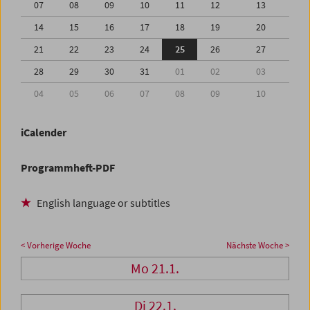
07
08
09
10
11
12
13
14
15
16
17
18
19
20
21
22
23
24
25
26
27
28
29
30
31
01
02
03
04
05
06
07
08
09
10
iCalender
Programmheft-PDF
English language or subtitles
< Vorherige Woche
Nächste Woche >
Mo 21.1.
Di 22.1.