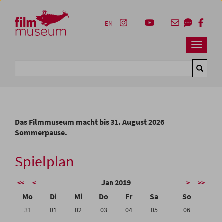
Accesskey [1]
Accesskey [4]
Accesskey [2]
Accesskey [3]
Zum Inhalt
Zum Hauptmenü
Zur Servicenavigation
Zum Suche
EN
Navbar 
Suche
Das Filmmuseum macht bis 31. August 2026
Sommerpause.
Spielplan
Jan 2019
<<
<
>
>>
Mo
Di
Mi
Do
Fr
Sa
So
31
01
02
03
04
05
06