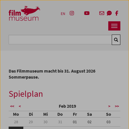
Accesskey [1]
Accesskey [4]
Accesskey [2]
Accesskey [3]
Zum Inhalt
Zum Hauptmenü
Zur Servicenavigation
Zum Suche
EN
Navbar 
Suche
Das Filmmuseum macht bis 31. August 2026
Sommerpause.
Spielplan
Feb 2019
<<
<
>
>>
Mo
Di
Mi
Do
Fr
Sa
So
28
29
30
31
01
02
03