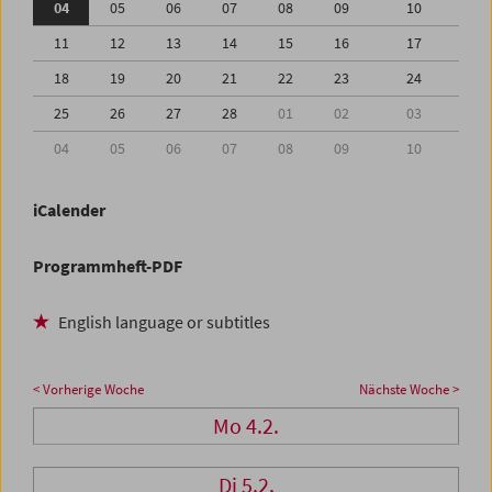
04
05
06
07
08
09
10
11
12
13
14
15
16
17
18
19
20
21
22
23
24
25
26
27
28
01
02
03
04
05
06
07
08
09
10
iCalender
Programmheft-PDF
English language or subtitles
< Vorherige Woche
Nächste Woche >
Mo 4.2.
Di 5.2.