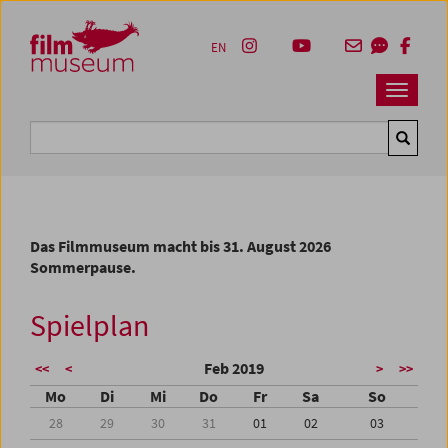
Accesskey [1]
Accesskey [4]
Accesskey [2]
Accesskey [3]
Zum Inhalt
Zum Hauptmenü
Zur Servicenavigation
Zum Suche
EN
Navbar 
Suche
Das Filmmuseum macht bis 31. August 2026
Sommerpause.
Spielplan
Feb 2019
<<
<
>
>>
Mo
Di
Mi
Do
Fr
Sa
So
28
29
30
31
01
02
03