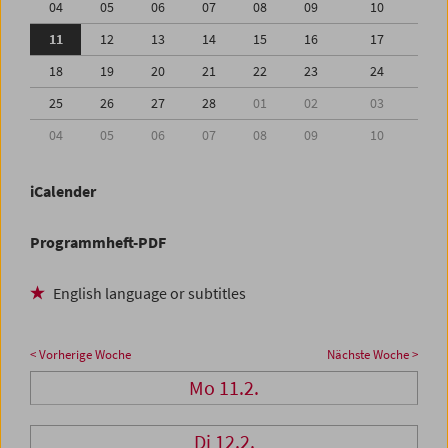
04
05
06
07
08
09
10
11
12
13
14
15
16
17
18
19
20
21
22
23
24
25
26
27
28
01
02
03
04
05
06
07
08
09
10
iCalender
Programmheft-PDF
English language or subtitles
< Vorherige Woche
Nächste Woche >
Mo 11.2.
Di 12.2.