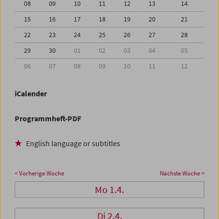
08
09
10
11
12
13
14
15
16
17
18
19
20
21
22
23
24
25
26
27
28
29
30
01
02
03
04
05
06
07
08
09
10
11
12
iCalender
Programmheft-PDF
English language or subtitles
< Vorherige Woche
Nächste Woche >
Mo 1.4.
Di 2.4.