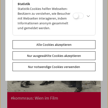
Treibgut: Ivan und seine Brüder Filme der
Statistik
Familie Illich 1936-42
Statistik-Cookies helfen Webseiten-
Besitzern zu verstehen, wie Besucher
mit Webseiten interagieren, indem
Informationen anonym gesammelt
und gemeldet werden.
Alle Cookies akzeptieren
Nur ausgewählte Cookies akzeptieren
Nur notwendige Cookies verwenden
#kommraus: Wien im Film