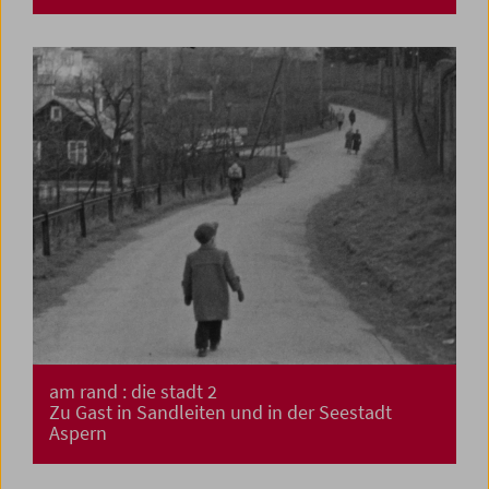
am rand : die stadt 2
Zu Gast in Sandleiten und in der Seestadt
Aspern