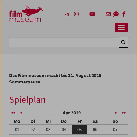
Accesskey [1]
Accesskey [4]
Accesskey [2]
Accesskey [3]
Zum Inhalt
Zum Hauptmenü
Zur Servicenavigation
Zum Suche
EN
Navbar 
Suche
Das Filmmuseum macht bis 31. August 2026
Sommerpause.
Spielplan
Apr 2019
<<
<
>
>>
Mo
Di
Mi
Do
Fr
Sa
So
01
02
03
04
05
06
07