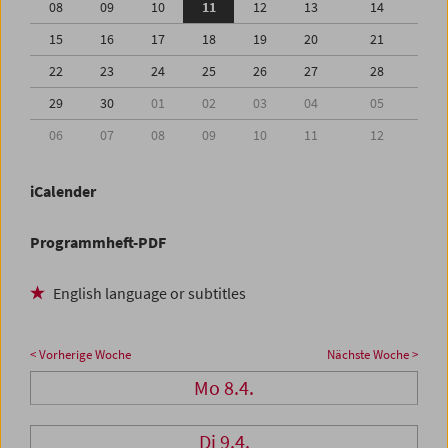
08
09
10
11
12
13
14
15
16
17
18
19
20
21
22
23
24
25
26
27
28
29
30
01
02
03
04
05
06
07
08
09
10
11
12
iCalender
Programmheft-PDF
English language or subtitles
< Vorherige Woche
Nächste Woche >
Mo 8.4.
Di 9.4.