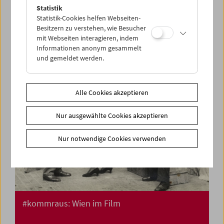
Treibgut: Ivan und seine Brüder Filme der
Statistik
Familie Illich 1936-42
Statistik-Cookies helfen Webseiten-
Besitzern zu verstehen, wie Besucher
mit Webseiten interagieren, indem
Informationen anonym gesammelt
und gemeldet werden.
Alle Cookies akzeptieren
Nur ausgewählte Cookies akzeptieren
Nur notwendige Cookies verwenden
#kommraus: Wien im Film