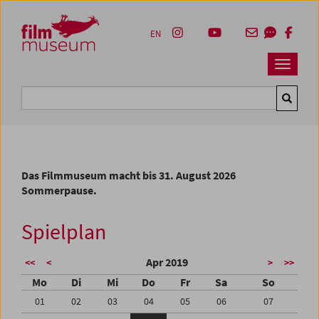
Accesskey [1]
Accesskey [4]
Accesskey [2]
Accesskey [3]
Zum Inhalt
Zum Hauptmenü
Zur Servicenavigation
Zum Suche
EN
Navbar 
Suche
Das Filmmuseum macht bis 31. August 2026
Sommerpause.
Spielplan
Apr 2019
<<
<
>
>>
Mo
Di
Mi
Do
Fr
Sa
So
01
02
03
04
05
06
07