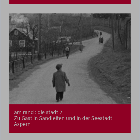
am rand : die stadt 2
Zu Gast in Sandleiten und in der Seestadt
Aspern