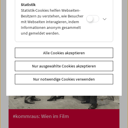
Treibgut: Ivan und seine Brüder Filme der
Statistik
Familie Illich 1936-42
Statistik-Cookies helfen Webseiten-
Besitzern zu verstehen, wie Besucher
mit Webseiten interagieren, indem
Informationen anonym gesammelt
und gemeldet werden.
Alle Cookies akzeptieren
Nur ausgewählte Cookies akzeptieren
Nur notwendige Cookies verwenden
#kommraus: Wien im Film