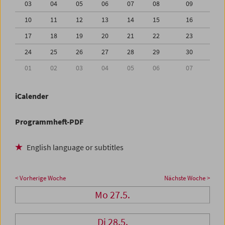
03
04
05
06
07
08
09
10
11
12
13
14
15
16
17
18
19
20
21
22
23
24
25
26
27
28
29
30
01
02
03
04
05
06
07
iCalender
Programmheft-PDF
English language or subtitles
< Vorherige Woche
Nächste Woche >
Mo 27.5.
Di 28.5.