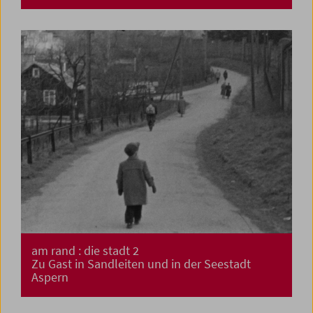
am rand : die stadt 2
Zu Gast in Sandleiten und in der Seestadt
Aspern