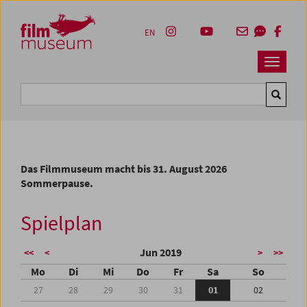
Accesskey [1]
Accesskey [4]
Accesskey [2]
Accesskey [3]
Zum Inhalt
Zum Hauptmenü
Zur Servicenavigation
Zum Suche
EN
Navbar 
Suche
Das Filmmuseum macht bis 31. August 2026
Sommerpause.
Spielplan
Jun 2019
<<
<
>
>>
Mo
Di
Mi
Do
Fr
Sa
So
27
28
29
30
31
01
02