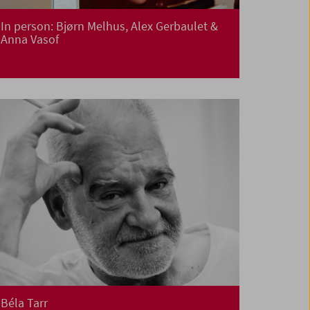
In person: Bjørn Melhus, Alex Gerbaulet &
Anna Vasof
Béla Tarr