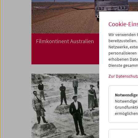
Cookie-Ein
Wir verwenden C
Filmkontinent Australien
bereitzustellen.
Netzwerke, exte
personalisieren
erhobenen Date
Dienste gesamm
Zur Datenschut
Notwendige
Notwendige C
Grundfunktio
ermöglichen.