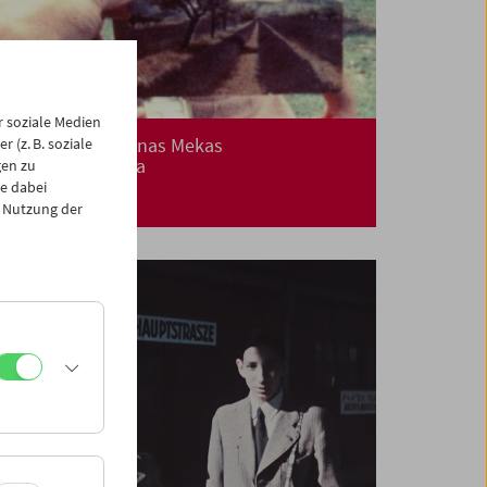
 soziale Medien
In memoriam Jonas Mekas
 (z. B. soziale
Mit Peter Kubelka
gen zu
e dabei
 Nutzung der