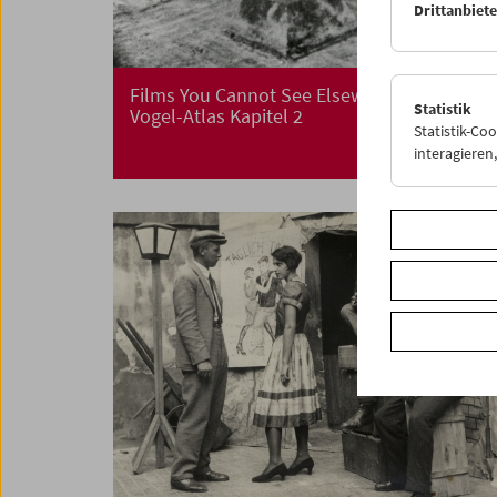
Drittanbiet
Films You Cannot See Elsewhere Amos-
Statistik
Vogel-Atlas Kapitel 2
Statistik-Co
interagiere