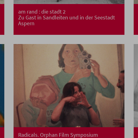
am rand : die stadt 2
Zu Gast in Sandleiten und in der Seestadt
Aspern
Radicals. Orphan Film Symposium