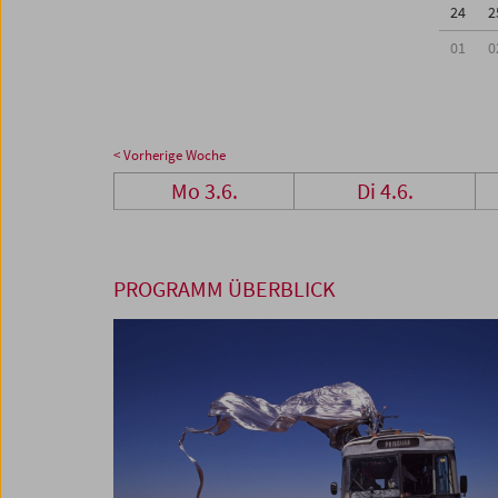
24
2
01
0
< Vorherige Woche
Mo 3.6.
Di 4.6.
PROGRAMM ÜBERBLICK