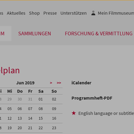
ns
Aktuelles
Shop
Presse
Unterstützen
Mein Filmmuseu
MM
SAMMLUNGEN
FORSCHUNG & VERMITTLUNG
lplan
Jun 2019
iCalender
>
>>
i
Mi
Do
Fr
Sa
So
Programmheft-PDF
8
29
30
31
01
02
4
05
06
07
08
09
English language or subtitl
1
12
13
14
15
16
8
19
20
21
22
23