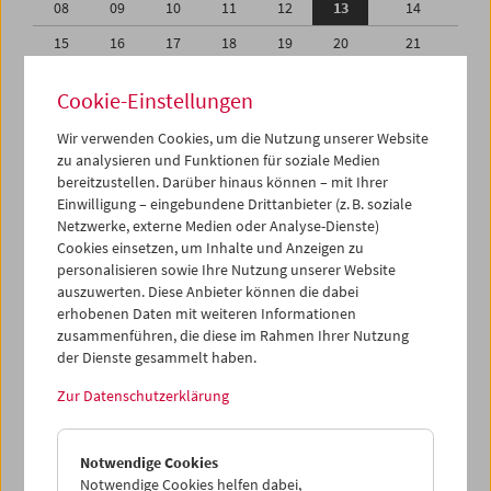
08
09
10
11
12
13
14
15
16
17
18
19
20
21
22
23
24
25
26
27
28
Cookie-Einstellungen
29
30
31
01
02
03
04
Wir verwenden Cookies, um die Nutzung unserer Website
05
06
07
08
09
10
11
zu analysieren und Funktionen für soziale Medien
bereitzustellen. Darüber hinaus können – mit Ihrer
Einwilligung – eingebundene Drittanbieter (z. B. soziale
iCalender
Netzwerke, externe Medien oder Analyse-Dienste)
Cookies einsetzen, um Inhalte und Anzeigen zu
Programmheft-PDF
personalisieren sowie Ihre Nutzung unserer Website
auszuwerten. Diese Anbieter können die dabei
erhobenen Daten mit weiteren Informationen
English language or subtitles
zusammenführen, die diese im Rahmen Ihrer Nutzung
der Dienste gesammelt haben.
< Vorherige Woche
Nächste Woche >
Zur Datenschutzerklärung
Mo 8.7.
Notwendige Cookies
Di 9.7.
Notwendige Cookies helfen dabei,