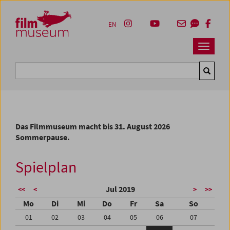
Accesskey [1]
Accesskey [4]
Accesskey [2]
Accesskey [3]
Zum Inhalt
Zum Hauptmenü
Zur Servicenavigation
Zum Suche
EN
Navbar 
Suche
Das Filmmuseum macht bis 31. August 2026
Sommerpause.
Spielplan
Jul 2019
<<
<
>
>>
Mo
Di
Mi
Do
Fr
Sa
So
01
02
03
04
05
06
07