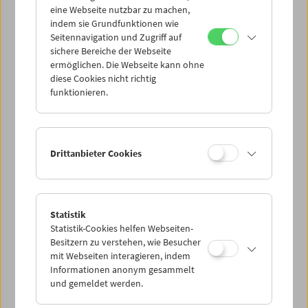
eine Webseite nutzbar zu machen,
indem sie Grundfunktionen wie
Mi 10.7.
Seitennavigation und Zugriff auf
sichere Bereiche der Webseite
ermöglichen. Die Webseite kann ohne
Do 11.7.
diese Cookies nicht richtig
funktionieren.
Fr 12.7.
Sa 13.7.
Drittanbieter Cookies
So 14.7.
Statistik
Statistik-Cookies helfen Webseiten-
PROGRAMM ÜBERBLICK
Besitzern zu verstehen, wie Besucher
mit Webseiten interagieren, indem
Informationen anonym gesammelt
und gemeldet werden.