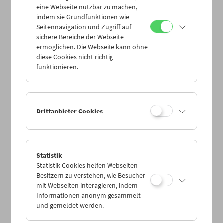
eine Webseite nutzbar zu machen,
indem sie Grundfunktionen wie
Mi 17.7.
Seitennavigation und Zugriff auf
sichere Bereiche der Webseite
ermöglichen. Die Webseite kann ohne
Do 18.7.
diese Cookies nicht richtig
funktionieren.
Fr 19.7.
Sa 20.7.
Drittanbieter Cookies
So 21.7.
Statistik
Statistik-Cookies helfen Webseiten-
PROGRAMM ÜBERBLICK
Besitzern zu verstehen, wie Besucher
mit Webseiten interagieren, indem
Informationen anonym gesammelt
und gemeldet werden.