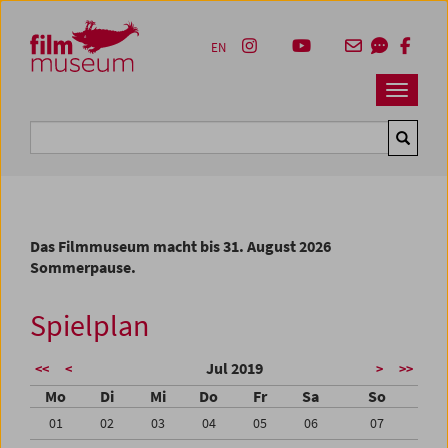
Accesskey [1]
Accesskey [4]
Accesskey [2]
Accesskey [3]
Zum Inhalt
Zum Hauptmenü
Zur Servicenavigation
Zum Suche
EN
Navbar 
Suche
Das Filmmuseum macht bis 31. August 2026
Sommerpause.
Spielplan
Jul 2019
<<
<
>
>>
Mo
Di
Mi
Do
Fr
Sa
So
01
02
03
04
05
06
07