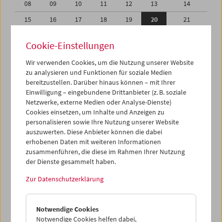
08
09
10
11
12
13
14
15
16
17
18
19
20
21
22
23
24
25
26
27
28
Cookie-Einstellungen
29
30
31
01
02
03
04
Wir verwenden Cookies, um die Nutzung unserer Website
05
06
07
08
09
10
11
zu analysieren und Funktionen für soziale Medien
bereitzustellen. Darüber hinaus können – mit Ihrer
Einwilligung – eingebundene Drittanbieter (z. B. soziale
iCalender
Netzwerke, externe Medien oder Analyse-Dienste)
Cookies einsetzen, um Inhalte und Anzeigen zu
Programmheft-PDF
personalisieren sowie Ihre Nutzung unserer Website
auszuwerten. Diese Anbieter können die dabei
erhobenen Daten mit weiteren Informationen
English language or subtitles
zusammenführen, die diese im Rahmen Ihrer Nutzung
der Dienste gesammelt haben.
< Vorherige Woche
Nächste Woche >
Zur Datenschutzerklärung
Mo 15.7.
Notwendige Cookies
Di 16.7.
Notwendige Cookies helfen dabei,