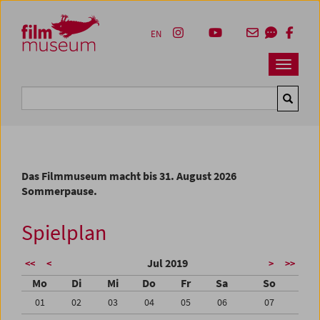
Accesskey [1]
Accesskey [4]
Accesskey [2]
Accesskey [3]
Zum Inhalt
Zum Hauptmenü
Zur Servicenavigation
Zum Suche
EN
Navbar 
Suche
Das Filmmuseum macht bis 31. August 2026
Sommerpause.
Spielplan
Jul 2019
<<
<
>
>>
Mo
Di
Mi
Do
Fr
Sa
So
01
02
03
04
05
06
07