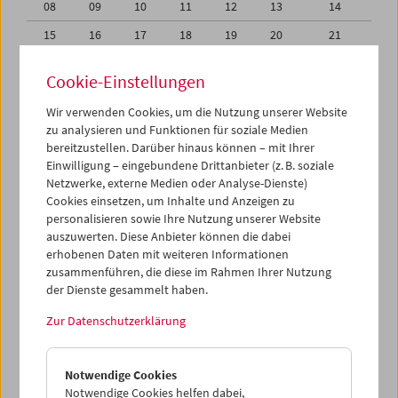
08
09
10
11
12
13
14
15
16
17
18
19
20
21
22
23
24
25
26
27
28
Cookie-Einstellungen
29
30
31
01
02
03
04
Wir verwenden Cookies, um die Nutzung unserer Website
05
06
07
08
09
10
11
zu analysieren und Funktionen für soziale Medien
bereitzustellen. Darüber hinaus können – mit Ihrer
Einwilligung – eingebundene Drittanbieter (z. B. soziale
iCalender
Netzwerke, externe Medien oder Analyse-Dienste)
Cookies einsetzen, um Inhalte und Anzeigen zu
Programmheft-PDF
personalisieren sowie Ihre Nutzung unserer Website
auszuwerten. Diese Anbieter können die dabei
erhobenen Daten mit weiteren Informationen
English language or subtitles
zusammenführen, die diese im Rahmen Ihrer Nutzung
der Dienste gesammelt haben.
< Vorherige Woche
Nächste Woche >
Zur Datenschutzerklärung
Mo 22.7.
Notwendige Cookies
Di 23.7.
Notwendige Cookies helfen dabei,