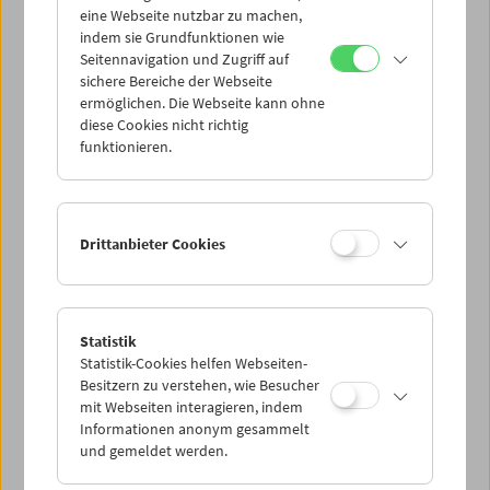
eine Webseite nutzbar zu machen,
indem sie Grundfunktionen wie
Mi 24.7.
Seitennavigation und Zugriff auf
sichere Bereiche der Webseite
ermöglichen. Die Webseite kann ohne
Do 25.7.
diese Cookies nicht richtig
funktionieren.
Fr 26.7.
Sa 27.7.
Drittanbieter Cookies
So 28.7.
Statistik
Statistik-Cookies helfen Webseiten-
PROGRAMM ÜBERBLICK
Besitzern zu verstehen, wie Besucher
mit Webseiten interagieren, indem
Informationen anonym gesammelt
und gemeldet werden.