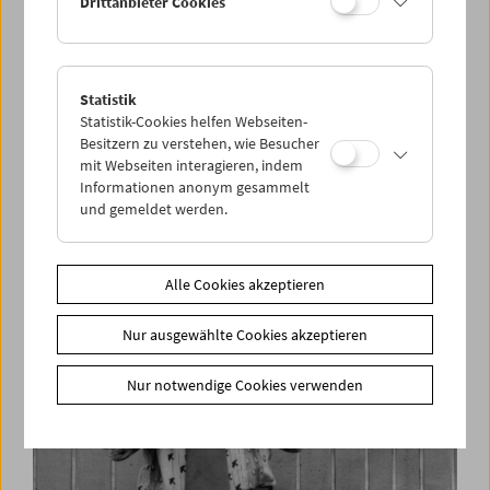
Drittanbieter Cookies
Statistik
"Ich bin einer der 500 von 150.000"
Statistik-Cookies helfen Webseiten-
Simon Wiesenthal im Interview
Besitzern zu verstehen, wie Besucher
mit Webseiten interagieren, indem
Informationen anonym gesammelt
und gemeldet werden.
Alle Cookies akzeptieren
Nur ausgewählte Cookies akzeptieren
Nur notwendige Cookies verwenden