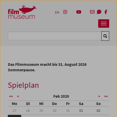
Accesskey [1]
Accesskey [4]
Accesskey [2]
Accesskey [3]
Zum Inhalt
Zum Hauptmenü
Zur Servicenavigation
Zum Suche
EN
Navbar 
Suche
Das Filmmuseum macht bis 31. August 2026
Sommerpause.
Spielplan
Feb 2020
<<
<
>
>>
Mo
Di
Mi
Do
Fr
Sa
So
27
28
29
30
31
01
02