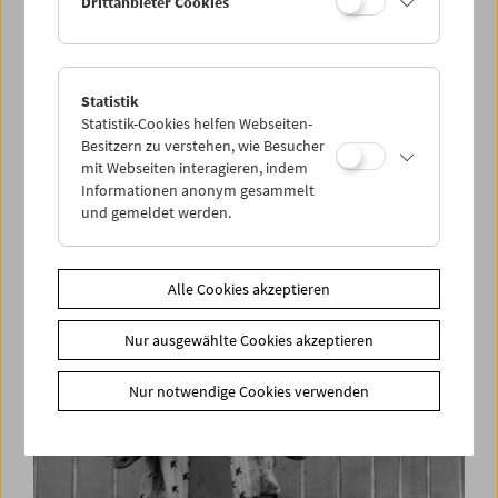
Drittanbieter Cookies
Statistik
"Ich bin einer der 500 von 150.000"
Statistik-Cookies helfen Webseiten-
Simon Wiesenthal im Interview
Besitzern zu verstehen, wie Besucher
mit Webseiten interagieren, indem
Informationen anonym gesammelt
und gemeldet werden.
Alle Cookies akzeptieren
Nur ausgewählte Cookies akzeptieren
Nur notwendige Cookies verwenden