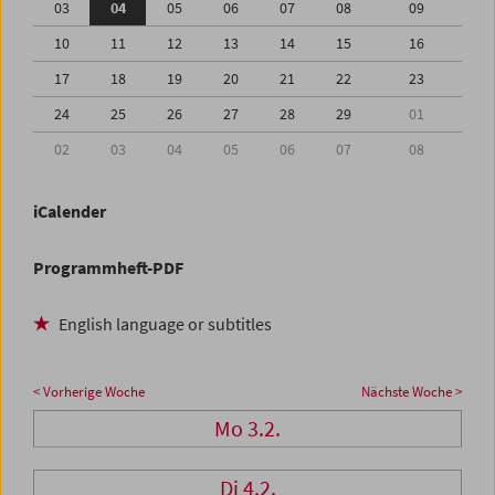
03
04
05
06
07
08
09
10
11
12
13
14
15
16
17
18
19
20
21
22
23
24
25
26
27
28
29
01
02
03
04
05
06
07
08
iCalender
Programmheft-PDF
English language or subtitles
< Vorherige Woche
Nächste Woche >
Mo 3.2.
Di 4.2.