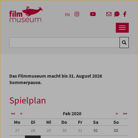
Accesskey [1]
Accesskey [4]
Accesskey [2]
Accesskey [3]
Zum Inhalt
Zum Hauptmenü
Zur Servicenavigation
Zum Suche
EN
Navbar 
Suche
Das Filmmuseum macht bis 31. August 2026
Sommerpause.
Spielplan
Feb 2020
<<
<
>
>>
Mo
Di
Mi
Do
Fr
Sa
So
27
28
29
30
31
01
02