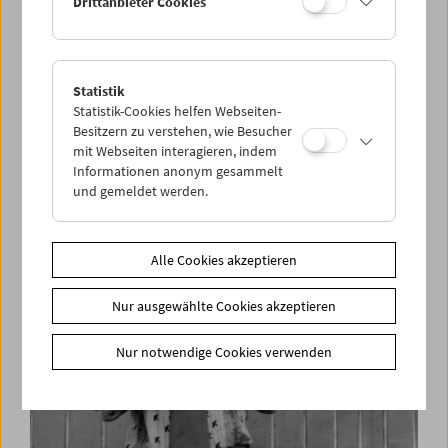
Drittanbieter Cookies
Statistik
"Ich bin einer der 500 von 150.000"
Statistik-Cookies helfen Webseiten-
Simon Wiesenthal im Interview
Besitzern zu verstehen, wie Besucher
mit Webseiten interagieren, indem
Informationen anonym gesammelt
und gemeldet werden.
Alle Cookies akzeptieren
Nur ausgewählte Cookies akzeptieren
Nur notwendige Cookies verwenden