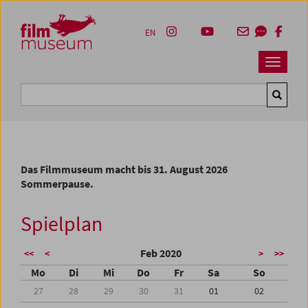
Accesskey [1]
Accesskey [4]
Accesskey [2]
Accesskey [3]
Zum Inhalt
Zum Hauptmenü
Zur Servicenavigation
Zum Suche
EN
Navbar 
Suche
Das Filmmuseum macht bis 31. August 2026
Sommerpause.
Spielplan
Feb 2020
<<
<
>
>>
Mo
Di
Mi
Do
Fr
Sa
So
27
28
29
30
31
01
02