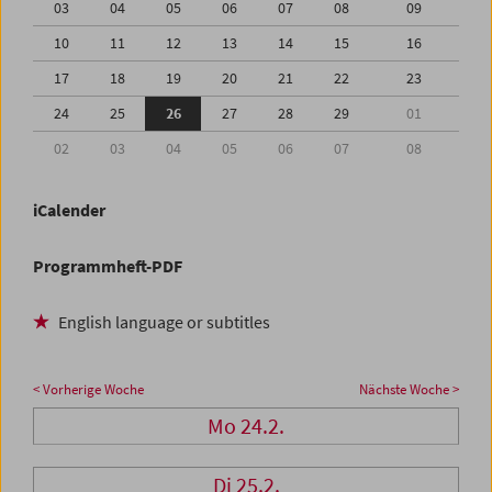
03
04
05
06
07
08
09
10
11
12
13
14
15
16
17
18
19
20
21
22
23
24
25
26
27
28
29
01
02
03
04
05
06
07
08
iCalender
Programmheft-PDF
English language or subtitles
< Vorherige Woche
Nächste Woche >
Mo 24.2.
Di 25.2.