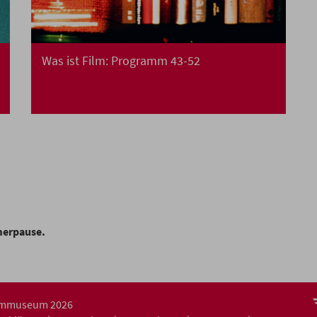
Was ist Film: Programm 43-52
merpause.
ilmmuseum 2026