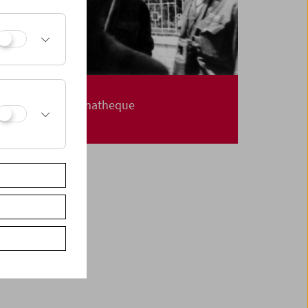
Carte blanche
Jerusalem Cinematheque