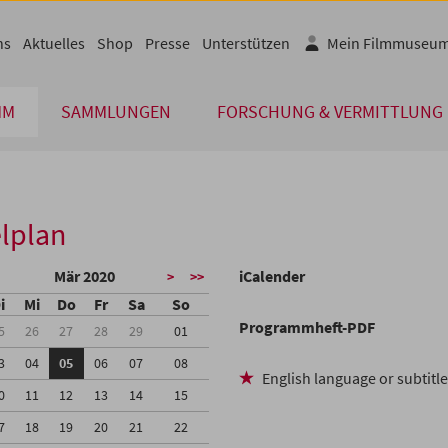
ns
Aktuelles
Shop
Presse
Unterstützen
Mein Filmmuseu
MM
SAMMLUNGEN
FORSCHUNG & VERMITTLUNG
lplan
Mär 2020
iCalender
>
>>
i
Mi
Do
Fr
Sa
So
Programmheft-PDF
5
26
27
28
29
01
3
04
05
06
07
08
English language or subtitl
0
11
12
13
14
15
7
18
19
20
21
22