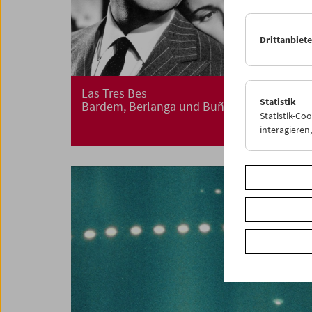
Drittanbiet
Las Tres Bes
Statistik
Bardem, Berlanga und Buñuel
Statistik-Co
interagiere