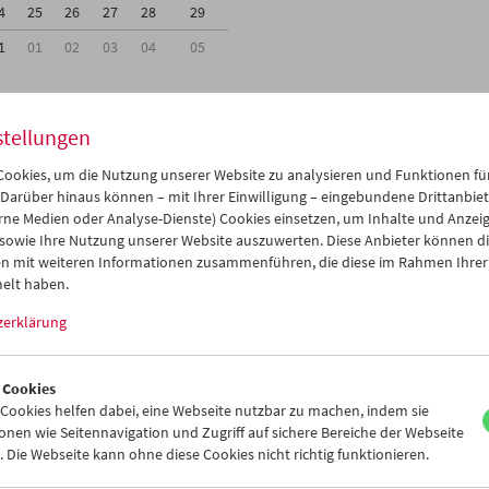
4
25
26
27
28
29
1
01
02
03
04
05
stellungen
ookies, um die Nutzung unserer Website zu analysieren und Funktionen für
Mi 4.3.
Do 5.3.
Fr 6.3.
 Darüber hinaus können – mit Ihrer Einwilligung – eingebundene Drittanbieter
rne Medien oder Analyse-Dienste) Cookies einsetzen, um Inhalte und Anzei
 sowie Ihre Nutzung unserer Website auszuwerten. Diese Anbieter können di
n mit weiteren Informationen zusammenführen, die diese im Rahmen Ihrer
elt haben.
zerklärung
 Cookies
ookies helfen dabei, eine Webseite nutzbar zu machen, indem sie
nen wie Seitennavigation und Zugriff auf sichere Bereiche der Webseite
 Die Webseite kann ohne diese Cookies nicht richtig funktionieren.