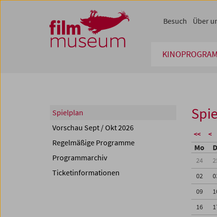
Accesskey [1]
Accesskey [4]
Accesskey [2]
Accesskey [3]
Zum Inhalt
Zum Hauptmenü
Zur Servicenavigation
Zum Suche
Besuch
Über u
KINOPROGRA
Spie
Spielplan
Vorschau Sept / Okt 2026
<<
<
Regelmäßige Programme
Mo
D
Programmarchiv
24
2
Ticketinformationen
02
0
09
1
16
1