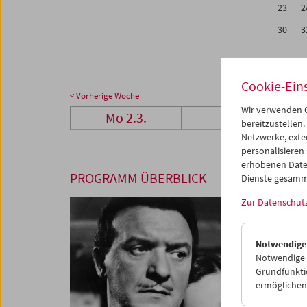
23
2
30
3
Cookie-Ein
< Vorherige Woche
Wir verwenden C
Mo 2.3.
Di 3.3.
bereitzustellen.
Netzwerke, exte
personalisieren
erhobenen Date
PROGRAMM ÜBERBLICK
Dienste gesamm
Zur Datenschut
Notwendige
Notwendige C
Grundfunktio
ermöglichen.