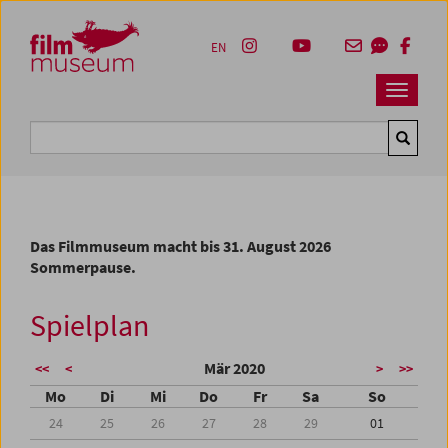
Accesskey [1]
Accesskey [4]
Accesskey [2]
Accesskey [3]
Zum Inhalt
Zum Hauptmenü
Zur Servicenavigation
Zum Suche
EN
Navbar 
Suche
Das Filmmuseum macht bis 31. August 2026
Sommerpause.
Spielplan
Mär 2020
<<
<
>
>>
Mo
Di
Mi
Do
Fr
Sa
So
24
25
26
27
28
29
01