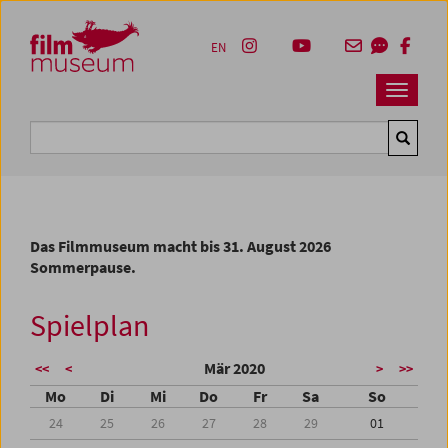
Accesskey [1]
Accesskey [4]
Accesskey [2]
Accesskey [3]
Zum Inhalt
Zum Hauptmenü
Zur Servicenavigation
Zum Suche
EN
Navbar 
Suche
Das Filmmuseum macht bis 31. August 2026
Sommerpause.
Spielplan
Mär 2020
<<
<
>
>>
Mo
Di
Mi
Do
Fr
Sa
So
24
25
26
27
28
29
01