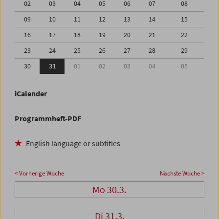
02
03
04
05
06
07
08
09
10
11
12
13
14
15
16
17
18
19
20
21
22
23
24
25
26
27
28
29
30
31
01
02
03
04
05
iCalender
Programmheft-PDF
English language or subtitles
< Vorherige Woche
Nächste Woche >
Mo 30.3.
Di 31.3.